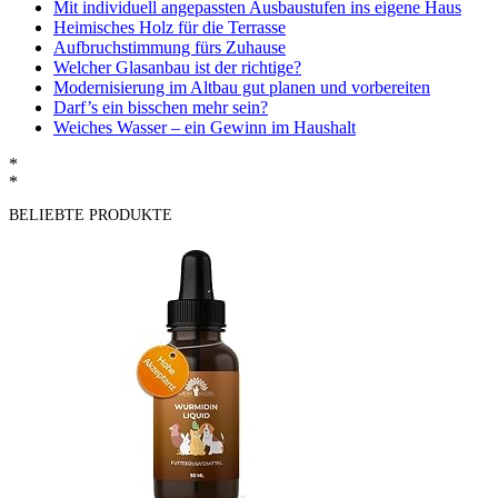
Mit individuell angepassten Ausbaustufen ins eigene Haus
Heimisches Holz für die Terrasse
Aufbruchstimmung fürs Zuhause
Welcher Glasanbau ist der richtige?
Modernisierung im Altbau gut planen und vorbereiten
Darf’s ein bisschen mehr sein?
Weiches Wasser – ein Gewinn im Haushalt
*
*
BELIEBTE PRODUKTE