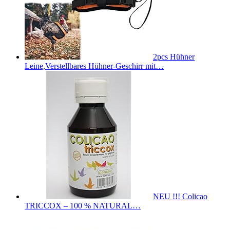
2pcs Hühner
Leine,Verstellbares Hühner-Geschirr mit…
NEU !!! Colicao
TRICCOX – 100 % NATURAL…