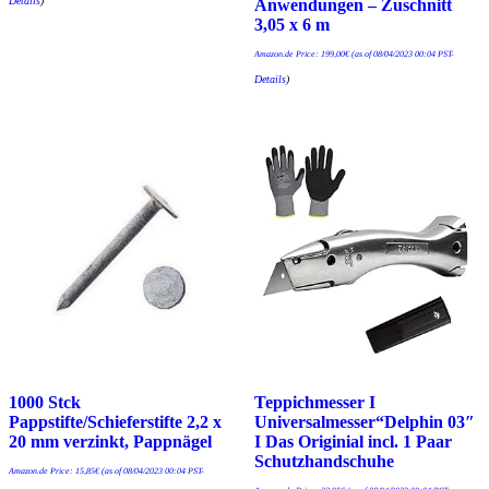
Details
)
Anwendungen – Zuschnitt
3,05 x 6 m
Amazon.de Price:
199,00
€
(as of 08/04/2023 00:04 PST-
Details
)
1000 Stck
Teppichmesser I
Pappstifte/Schieferstifte 2,2 x
Universalmesser“Delphin 03″
20 mm verzinkt, Pappnägel
I Das Originial incl. 1 Paar
Schutzhandschuhe
Amazon.de Price:
15,85
€
(as of 08/04/2023 00:04 PST-