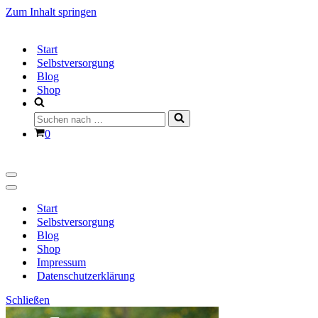
Zum Inhalt springen
Start
Selbstversorgung
Blog
Shop
Suchen
nach …
Warenkorb
0
Navigationsmenü
Navigationsmenü
Start
Selbstversorgung
Blog
Shop
Impressum
Datenschutzerklärung
Schließen