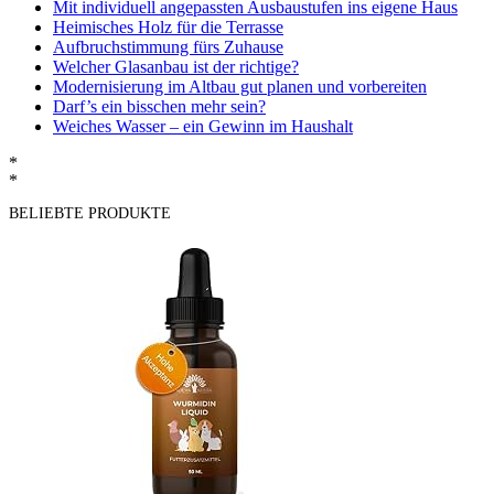
Mit individuell angepassten Ausbaustufen ins eigene Haus
Heimisches Holz für die Terrasse
Aufbruchstimmung fürs Zuhause
Welcher Glasanbau ist der richtige?
Modernisierung im Altbau gut planen und vorbereiten
Darf’s ein bisschen mehr sein?
Weiches Wasser – ein Gewinn im Haushalt
*
*
BELIEBTE PRODUKTE