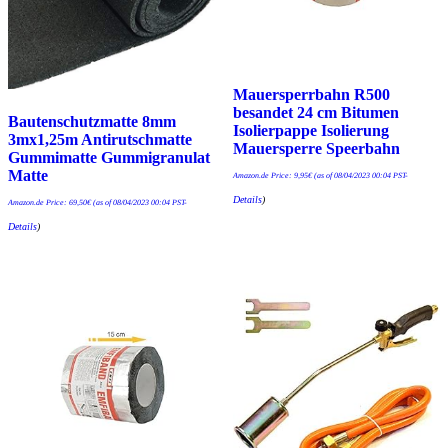
Mauersperrbahn R500
besandet 24 cm Bitumen
Bautenschutzmatte 8mm
Isolierpappe Isolierung
3mx1,25m Antirutschmatte
Mauersperre Speerbahn
Gummimatte Gummigranulat
Matte
Amazon.de Price:
9,95
€
(as of 08/04/2023 00:04 PST-
Details
)
Amazon.de Price:
69,50
€
(as of 08/04/2023 00:04 PST-
Details
)