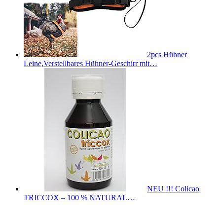
2pcs Hühner
Leine,Verstellbares Hühner-Geschirr mit…
NEU !!! Colicao
TRICCOX – 100 % NATURAL…