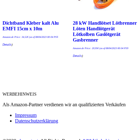
Dichtband Kleber kalt Alu
28 kW Handlötset Lötbrenner
EMFI 15cm x 10m
Löten Handlötgerät
Lötkolben Gaslötgerät
Amazon.de Price:
34,52
€
(as of 08/04/2023 00:04 PST-
Gasbrenner
Details
)
Amazon.de Price:
20,95
€
(as of 08/04/2023 00:04 PST-
Details
)
WERBEHINWEIS
Als Amazon-Partner verdienen wir an qualifizierten Verkäufen
Impressum
Datenschutzerklärung