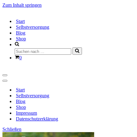
Zum Inhalt springen
Start
Selbstversorgung
Blog
Shop
Suchen
nach …
Warenkorb
0
Navigationsmenü
Navigationsmenü
Start
Selbstversorgung
Blog
Shop
Impressum
Datenschutzerklärung
Schließen