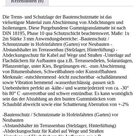
Rezensionen (0)
Die Trenn- und Schutzlage der Bautenschutzmatte ist das
vielseitigste Material zum Abschirmung von Abdichtungen und
Isolierungen. Diese Purgebundene Gummigranulatmatte ist nach
DIN 18195, Phase 10 qua Schutzschicht beachtenswert. Maße: 1x
2m Stärke 3 mm Anwendungsbereiche: -Bautenschutz /
Schmutzmatte in Hofeinfahrten (Garten) vor Neubauten -
Abstandshalter im Terrassenbau (Stelzlager, Hinterlüftung) -
Abdeckungsschutz für Kabel auf Wege und Straßen -Unterlage auf
Flachdächern für Aufbauten qua z.B. Terrassendielen, Solaranlagen,
Pflanzentröge, unter Kies, Begrünungen etc. -zum Abschirmung
von Bitumenbahnen, Schweißbahnen oder Kunstoffbahnen
Merkmale: -rutschhemmend -leicht zuschneitbar -schalldämmend
sowie Vibration hemmend -wasserdurchlässig -passen sich
Unebenheiten perfekt an -kälte-/ und warme/jederzeit von ca. -30°
bis 80° C -unverrottbar und schwer entzündbar. Es kann womöglich
sein das der Abzahlung an den bunten Gummistücken vom
Schaubild abweicht sowie eine Schattierung Aberration von +-2%
-Bautenschutz / Schmutzmatte in Hofeinfahrten (Garten) vor
Neubauten
-Abstandshalter im Terrassenbau (Stelzlager, Hinterlüftung)
-Abdeckungsschutz für Kabel auf Wege und Straßen