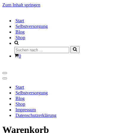
Zum Inhalt springen
Start
Selbstversorgung
Blog
Shop
Suchen
nach …
Warenkorb
0
Navigationsmenü
Navigationsmenü
Start
Selbstversorgung
Blog
Shop
Impressum
Datenschutzerklärung
Warenkorb