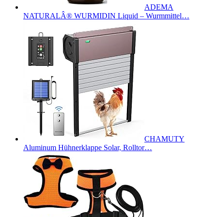
ADEMA
NATURALÂ® WURMIDIN Liquid – Wurmmittel…
CHAMUTY
Aluminum Hühnerklappe Solar, Rolltor…