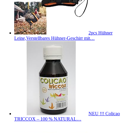
2pcs Hühner
Leine,Verstellbares Hühner-Geschirr mit…
NEU !!! Colicao
TRICCOX – 100 % NATURAL…