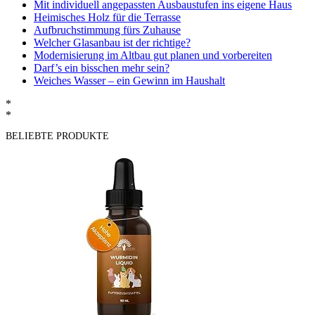
Mit individuell angepassten Ausbaustufen ins eigene Haus
Heimisches Holz für die Terrasse
Aufbruchstimmung fürs Zuhause
Welcher Glasanbau ist der richtige?
Modernisierung im Altbau gut planen und vorbereiten
Darf’s ein bisschen mehr sein?
Weiches Wasser – ein Gewinn im Haushalt
*
*
BELIEBTE PRODUKTE