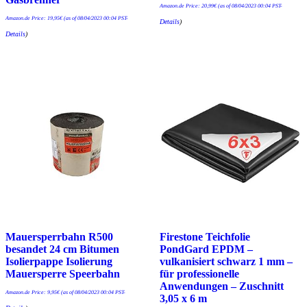
Amazon.de Price:
20,99
€
(as of 08/04/2023 00:04 PST-
Amazon.de Price:
19,95
€
(as of 08/04/2023 00:04 PST-
Details
)
Details
)
Mauersperrbahn R500
Firestone Teichfolie
besandet 24 cm Bitumen
PondGard EPDM –
Isolierpappe Isolierung
vulkanisiert schwarz 1 mm –
Mauersperre Speerbahn
für professionelle
Anwendungen – Zuschnitt
Amazon.de Price:
9,95
€
(as of 08/04/2023 00:04 PST-
3,05 x 6 m