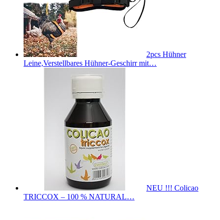
2pcs Hühner
Leine,Verstellbares Hühner-Geschirr mit…
NEU !!! Colicao
TRICCOX – 100 % NATURAL…