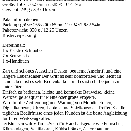
Größe: 150x130x50mm / 5.85×5.07×1.95in
Gewicht: 239g / 8,37 Unzen
Paketinformationen:
Packungsgröße: 265x200x65mm / 10.34×7.8×2.54in
Paketgewicht: 350 g / 12,25 Unzen
Blisterverpackung
Lieferinhalt:
1 x Elektro-Schrauber
7 x Screw bits
1 x-Handbuch
Zart und schönes Aussehen Design, bequeme Anschrift und eine
längere Lebensdauer.Der Griff ist sehr komfortabel und leicht zu
handhaben, ist es sehr Bedienbarkeit, und es ist sehr bequem zu
unterstützen.
Einfach zu bedienen, leichte und kompakte Bauweise, kleine
Werkzeuge adäquat für kleine oder große Projekte.
Wird für die Zertrennung und Wartung von Mobiltelefonen,
Digitalkameras, Uhren, Laptops und Spielkonsolen.Treffen Sie die
täglichen Bedürfnisse eines jeden Kunden ist die beste Angleichung
für Ihren Werkzeugkoffer.
recision screwdriv Tools-Scan für Haushaltsgeräte wie Fernseher,
Klimaanlagen, Ventilatoren, Kühlschränke, Autoreparatur