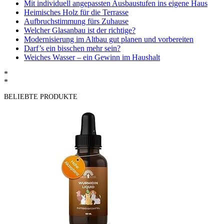
Mit individuell angepassten Ausbaustufen ins eigene Haus
Heimisches Holz für die Terrasse
Aufbruchstimmung fürs Zuhause
Welcher Glasanbau ist der richtige?
Modernisierung im Altbau gut planen und vorbereiten
Darf’s ein bisschen mehr sein?
Weiches Wasser – ein Gewinn im Haushalt
*
*
BELIEBTE PRODUKTE