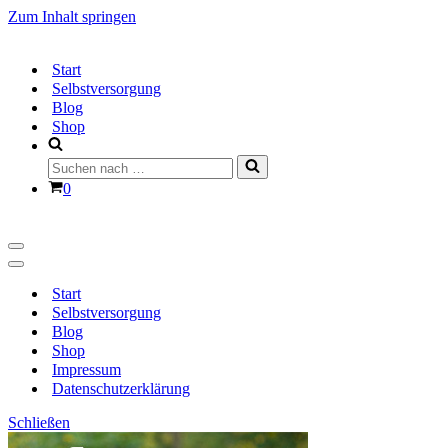
Zum Inhalt springen
Start
Selbstversorgung
Blog
Shop
Suchen
nach …
Warenkorb
0
Navigationsmenü
Navigationsmenü
Start
Selbstversorgung
Blog
Shop
Impressum
Datenschutzerklärung
Schließen