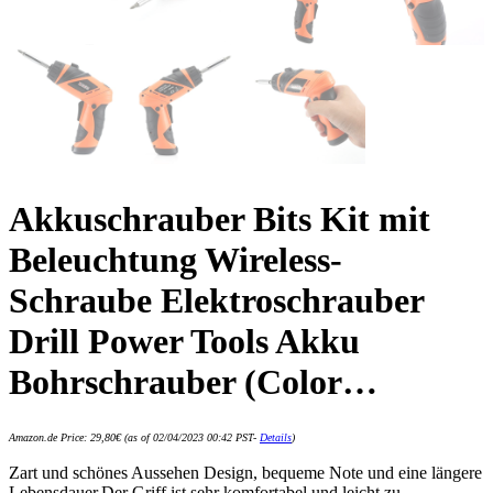
Akkuschrauber Bits Kit mit
Beleuchtung Wireless-
Schraube Elektroschrauber
Drill Power Tools Akku
Bohrschrauber (Color…
Amazon.de Price:
29,80
€
(as of 02/04/2023 00:42 PST-
Details
)
Zart und schönes Aussehen Design, bequeme Note und eine längere
Lebensdauer.Der Griff ist sehr komfortabel und leicht zu