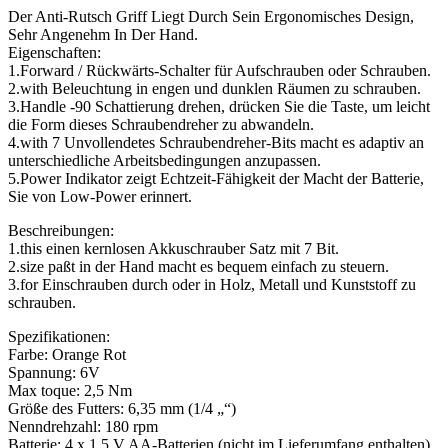
Der Anti-Rutsch Griff Liegt Durch Sein Ergonomisches Design,
Sehr Angenehm In Der Hand.
Eigenschaften:
1.Forward / Rückwärts-Schalter für Aufschrauben oder Schrauben.
2.with Beleuchtung in engen und dunklen Räumen zu schrauben.
3.Handle -90 Schattierung drehen, drücken Sie die Taste, um leicht
die Form dieses Schraubendreher zu abwandeln.
4.with 7 Unvollendetes Schraubendreher-Bits macht es adaptiv an
unterschiedliche Arbeitsbedingungen anzupassen.
5.Power Indikator zeigt Echtzeit-Fähigkeit der Macht der Batterie,
Sie von Low-Power erinnert.
Beschreibungen:
1.this einen kernlosen Akkuschrauber Satz mit 7 Bit.
2.size paßt in der Hand macht es bequem einfach zu steuern.
3.for Einschrauben durch oder in Holz, Metall und Kunststoff zu
schrauben.
Spezifikationen:
Farbe: Orange Rot
Spannung: 6V
Max toque: 2,5 Nm
Größe des Futters: 6,35 mm (1/4 „“)
Nenndrehzahl: 180 rpm
Batterie: 4 x 1,5 V AA-Batterien (nicht im Lieferumfang enthalten)