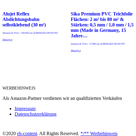
Alujet Reflex
Sika Premium PVC Teichfolie
Abdichtungsbahn
Flächen: 2 m² bis 80 m² &
selbstklebend (30 m²)
Stärken: 0,5 mm / 1,0 mm / 1,5
mm (Made in Germany, 15
Amazon.de Price:
169,95
€
(as of 08/04/2023 00:04 PST-
Jahre…
Details
)
Amazon.de Price:
27,90
€
(as of 08/04/2023 00:04 PST-
Details
)
WERBEHINWEIS
Als Amazon-Partner verdienen wir an qualifizierten Verkäufen
Impressum
Datenschutzerklärung
©2020
eh-content
. All Rights Reserved.
*/** Werbehinweis