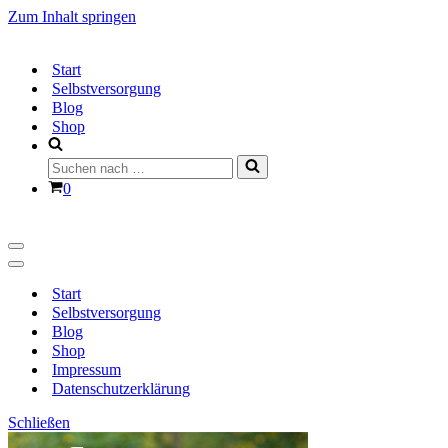
Zum Inhalt springen
Start
Selbstversorgung
Blog
Shop
Suchen
nach …
Warenkorb
0
Navigationsmenü
Navigationsmenü
Start
Selbstversorgung
Blog
Shop
Impressum
Datenschutzerklärung
Schließen