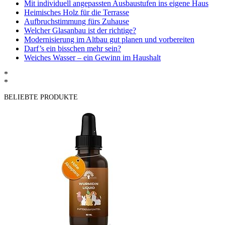
Mit individuell angepassten Ausbaustufen ins eigene Haus
Heimisches Holz für die Terrasse
Aufbruchstimmung fürs Zuhause
Welcher Glasanbau ist der richtige?
Modernisierung im Altbau gut planen und vorbereiten
Darf’s ein bisschen mehr sein?
Weiches Wasser – ein Gewinn im Haushalt
*
*
BELIEBTE PRODUKTE