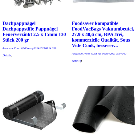
Dachpappnägel
Foodsaver kompatible
Dachpappstifte Pappnägel
FoodVacBags Vakuumbeutel,
Feuerverzinkt 2,5 x 15mm 130
27,9 x 40,6 cm, BPA-frei,
Stück 200 gr
kommerzielle Qualität, Sous
Vide Cook, besserer…
Amazon.de Price:
6,00
€
(as of 08/04/2023 00:04 PST-
Amazon.de Price:
49,39
€
(as of 08/04/2023 00:04 PST-
Details
)
Details
)