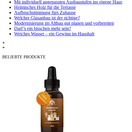
Mit individuell angepassten Ausbaustufen ins eigene Haus
Heimisches Holz für die Terrasse
Aufbruchstimmung fürs Zuhause
Welcher Glasanbau ist der richtige?
Modernisierung im Altbau gut planen und vorbereiten
Darf’s ein bisschen mehr sein?
Weiches Wasser – ein Gewinn im Haushalt
*
*
BELIEBTE PRODUKTE