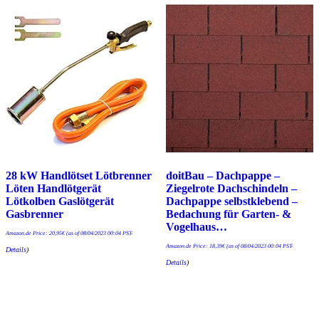
28 kW Handlötset Lötbrenner
doitBau – Dachpappe –
Löten Handlötgerät
Ziegelrote Dachschindeln –
Lötkolben Gaslötgerät
Dachpappe selbstklebend –
Gasbrenner
Bedachung für Garten- &
Vogelhaus…
Amazon.de Price:
20,95
€
(as of 08/04/2023 00:04 PST-
Amazon.de Price:
18,39
€
(as of 08/04/2023 00:04 PST-
Details
)
Details
)