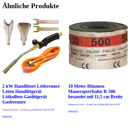
Ähnliche Produkte
2 kW Handlötset Lötbrenner
10 Meter Bitumen-
Löten Handlötgerät
Mauersperrbahn R 500
Lötkolben Gaslötgerät
besandet mit 11,5 cm Breite
Gasbrenner
Amazon.de Price:
15,49
€
(as of 08/04/2023 00:04 PST-
Amazon.de Price:
19,95
€
(as of 08/04/2023 00:04 PST-
Details
)
Details
)