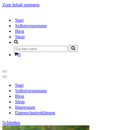
Zum Inhalt springen
Start
Selbstversorgung
Blog
Shop
Suchen
nach …
Warenkorb
0
Navigationsmenü
Navigationsmenü
Start
Selbstversorgung
Blog
Shop
Impressum
Datenschutzerklärung
Schließen