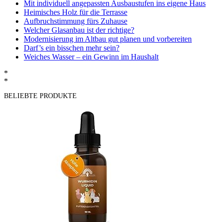
Mit individuell angepassten Ausbaustufen ins eigene Haus
Heimisches Holz für die Terrasse
Aufbruchstimmung fürs Zuhause
Welcher Glasanbau ist der richtige?
Modernisierung im Altbau gut planen und vorbereiten
Darf’s ein bisschen mehr sein?
Weiches Wasser – ein Gewinn im Haushalt
*
*
BELIEBTE PRODUKTE