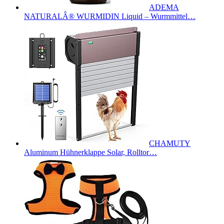
ADEMA
NATURALÂ® WURMIDIN Liquid – Wurmmittel…
CHAMUTY
Aluminum Hühnerklappe Solar, Rolltor…