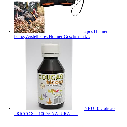
2pcs Hühner
Leine,Verstellbares Hühner-Geschirr mit…
NEU !!! Colicao
TRICCOX – 100 % NATURAL…