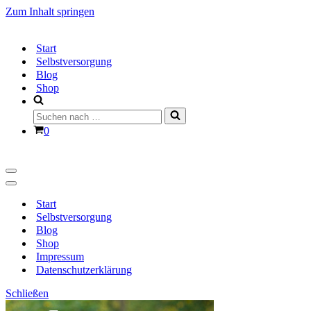
Zum Inhalt springen
Start
Selbstversorgung
Blog
Shop
Suchen
nach …
Warenkorb
0
Navigationsmenü
Navigationsmenü
Start
Selbstversorgung
Blog
Shop
Impressum
Datenschutzerklärung
Schließen