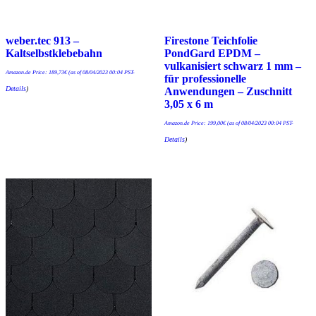
weber.tec 913 –
Firestone Teichfolie
Kaltselbstklebebahn
PondGard EPDM –
vulkanisiert schwarz 1 mm –
Amazon.de Price:
189,73
€
(as of 08/04/2023 00:04 PST-
für professionelle
Details
)
Anwendungen – Zuschnitt
3,05 x 6 m
Amazon.de Price:
199,00
€
(as of 08/04/2023 00:04 PST-
Details
)