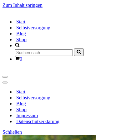
Zum Inhalt springen
Start
Selbstversorgung
Blog
Shop
Suchen
nach …
Warenkorb
0
Navigationsmenü
Navigationsmenü
Start
Selbstversorgung
Blog
Shop
Impressum
Datenschutzerklärung
Schließen