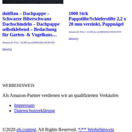
doitBau – Dachpappe –
1000 Stck
Schwarze Biberschwanz
Pappstifte/Schieferstifte 2,2 x
Dachschindeln – Dachpappe
20 mm verzinkt, Pappnägel
selbstklebend – Bedachung
Amazon.de Price:
15,85
€
(as of 08/04/2023 00:04 PST-
für Garten- & Vogelhaus…
Details
)
Amazon.de Price:
18,39
€
(as of 08/04/2023 00:04 PST-
Details
)
WERBEHINWEIS
Als Amazon-Partner verdienen wir an qualifizierten Verkäufen
Impressum
Datenschutzerklärung
©2020
eh-content
. All Rights Reserved.
*/** Werbehinweis