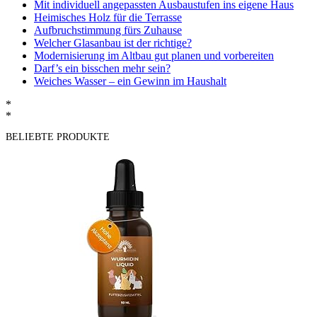
Mit individuell angepassten Ausbaustufen ins eigene Haus
Heimisches Holz für die Terrasse
Aufbruchstimmung fürs Zuhause
Welcher Glasanbau ist der richtige?
Modernisierung im Altbau gut planen und vorbereiten
Darf’s ein bisschen mehr sein?
Weiches Wasser – ein Gewinn im Haushalt
*
*
BELIEBTE PRODUKTE