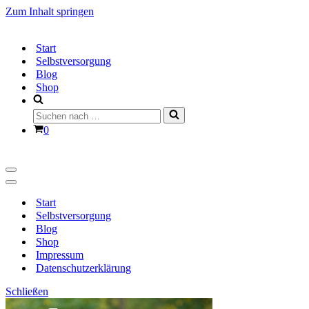
Zum Inhalt springen
Start
Selbstversorgung
Blog
Shop
Suchen
nach …
Warenkorb
0
Navigationsmenü
Navigationsmenü
Start
Selbstversorgung
Blog
Shop
Impressum
Datenschutzerklärung
Schließen