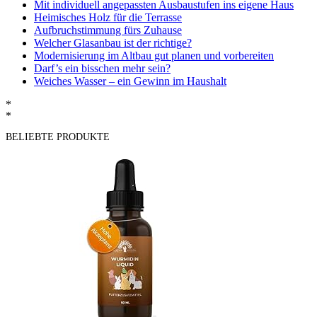
Mit individuell angepassten Ausbaustufen ins eigene Haus
Heimisches Holz für die Terrasse
Aufbruchstimmung fürs Zuhause
Welcher Glasanbau ist der richtige?
Modernisierung im Altbau gut planen und vorbereiten
Darf’s ein bisschen mehr sein?
Weiches Wasser – ein Gewinn im Haushalt
*
*
BELIEBTE PRODUKTE