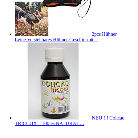
2pcs Hühner
Leine,Verstellbares Hühner-Geschirr mit…
NEU !!! Colicao
TRICCOX – 100 % NATURAL…