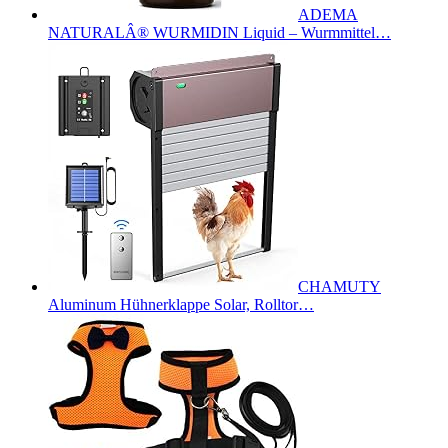
ADEMA
NATURALÂ® WURMIDIN Liquid – Wurmmittel…
CHAMUTY
Aluminum Hühnerklappe Solar, Rolltor…