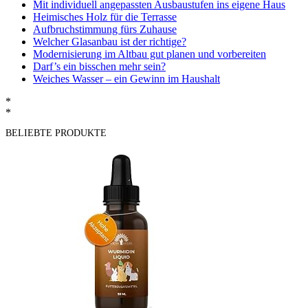
Mit individuell angepassten Ausbaustufen ins eigene Haus
Heimisches Holz für die Terrasse
Aufbruchstimmung fürs Zuhause
Welcher Glasanbau ist der richtige?
Modernisierung im Altbau gut planen und vorbereiten
Darf’s ein bisschen mehr sein?
Weiches Wasser – ein Gewinn im Haushalt
*
*
BELIEBTE PRODUKTE