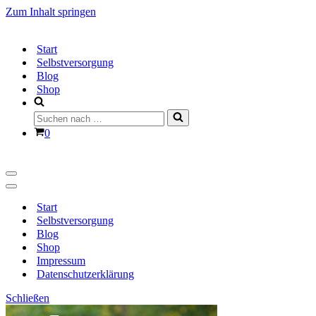
Zum Inhalt springen
Start
Selbstversorgung
Blog
Shop
Suchen
nach …
Warenkorb
0
Navigationsmenü
Navigationsmenü
Start
Selbstversorgung
Blog
Shop
Impressum
Datenschutzerklärung
Schließen