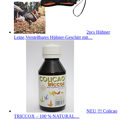
2pcs Hühner
Leine,Verstellbares Hühner-Geschirr mit…
NEU !!! Colicao
TRICCOX – 100 % NATURAL…