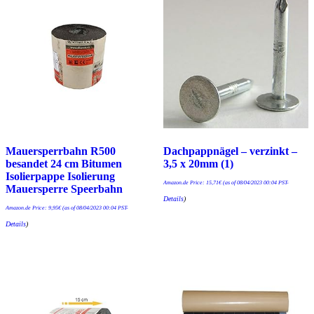
Mauersperrbahn R500
Dachpappnägel – verzinkt –
besandet 24 cm Bitumen
3,5 x 20mm (1)
Isolierpappe Isolierung
Amazon.de Price:
15,71
€
(as of 08/04/2023 00:04 PST-
Mauersperre Speerbahn
Details
)
Amazon.de Price:
9,95
€
(as of 08/04/2023 00:04 PST-
Details
)