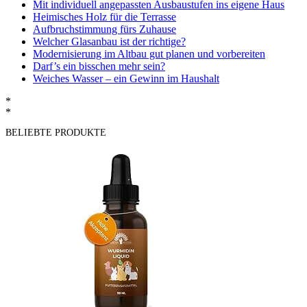
Mit individuell angepassten Ausbaustufen ins eigene Haus
Heimisches Holz für die Terrasse
Aufbruchstimmung fürs Zuhause
Welcher Glasanbau ist der richtige?
Modernisierung im Altbau gut planen und vorbereiten
Darf’s ein bisschen mehr sein?
Weiches Wasser – ein Gewinn im Haushalt
*
*
BELIEBTE PRODUKTE