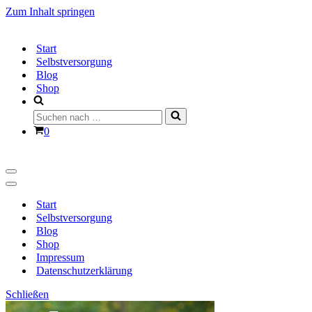
Zum Inhalt springen
Start
Selbstversorgung
Blog
Shop
Suchen
nach …
Warenkorb
0
Navigationsmenü
Navigationsmenü
Start
Selbstversorgung
Blog
Shop
Impressum
Datenschutzerklärung
Schließen