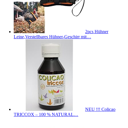
2pcs Hühner
Leine,Verstellbares Hühner-Geschirr mit…
NEU !!! Colicao
TRICCOX – 100 % NATURAL…