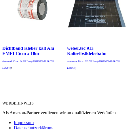
Dichtband Kleber kalt Alu
weber.tec 913 –
EMFI 15cm x 10m
Kaltselbstklebebahn
Amazon.de Price:
34,52
€
(as of 08/04/2023 00:04 PST-
Amazon.de Price:
189,73
€
(as of 08/04/2023 00:04 PST-
Details
)
Details
)
WERBEHINWEIS
Als Amazon-Partner verdienen wir an qualifizierten Verkäufen
Impressum
Datenschutzerklärung