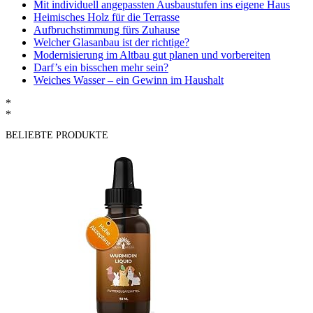
Mit individuell angepassten Ausbaustufen ins eigene Haus
Heimisches Holz für die Terrasse
Aufbruchstimmung fürs Zuhause
Welcher Glasanbau ist der richtige?
Modernisierung im Altbau gut planen und vorbereiten
Darf’s ein bisschen mehr sein?
Weiches Wasser – ein Gewinn im Haushalt
*
*
BELIEBTE PRODUKTE