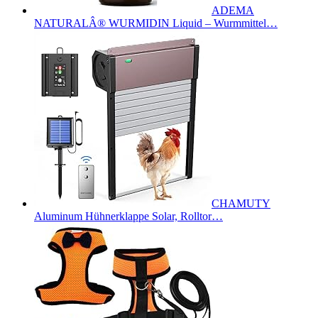
ADEMA
NATURALÂ® WURMIDIN Liquid – Wurmmittel…
CHAMUTY
Aluminum Hühnerklappe Solar, Rolltor…