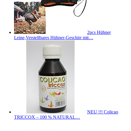
2pcs Hühner
Leine,Verstellbares Hühner-Geschirr mit…
NEU !!! Colicao
TRICCOX – 100 % NATURAL…