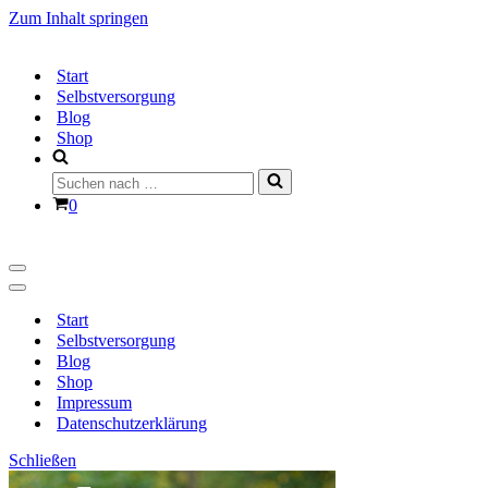
Zum Inhalt springen
Start
Selbstversorgung
Blog
Shop
Suchen
nach …
Warenkorb
0
Navigationsmenü
Navigationsmenü
Start
Selbstversorgung
Blog
Shop
Impressum
Datenschutzerklärung
Schließen