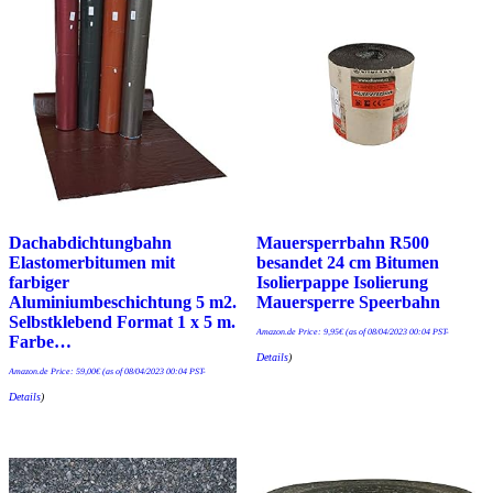
Dachabdichtungbahn
Mauersperrbahn R500
Elastomerbitumen mit
besandet 24 cm Bitumen
farbiger
Isolierpappe Isolierung
Aluminiumbeschichtung 5 m2.
Mauersperre Speerbahn
Selbstklebend Format 1 x 5 m.
Amazon.de Price:
9,95
€
(as of 08/04/2023 00:04 PST-
Farbe…
Details
)
Amazon.de Price:
59,00
€
(as of 08/04/2023 00:04 PST-
Details
)