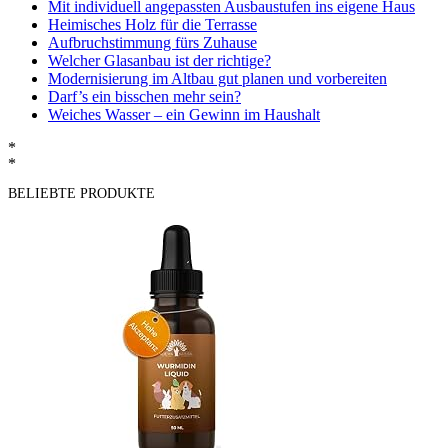
Mit individuell angepassten Ausbaustufen ins eigene Haus
Heimisches Holz für die Terrasse
Aufbruchstimmung fürs Zuhause
Welcher Glasanbau ist der richtige?
Modernisierung im Altbau gut planen und vorbereiten
Darf’s ein bisschen mehr sein?
Weiches Wasser – ein Gewinn im Haushalt
*
*
BELIEBTE PRODUKTE