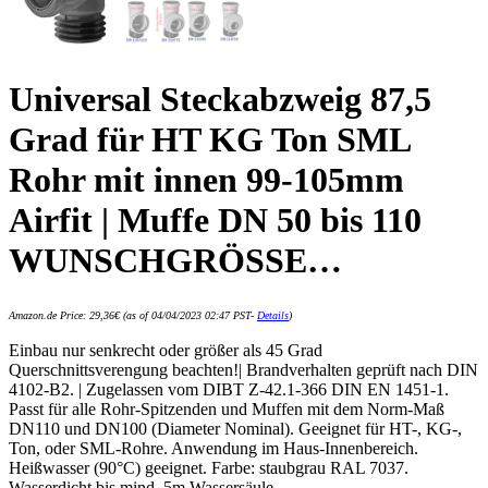
Universal Steckabzweig 87,5
Grad für HT KG Ton SML
Rohr mit innen 99-105mm
Airfit | Muffe DN 50 bis 110
WUNSCHGRÖSSE…
Amazon.de Price:
29,36
€
(as of 04/04/2023 02:47 PST-
Details
)
Einbau nur senkrecht oder größer als 45 Grad
Querschnittsverengung beachten!| Brandverhalten geprüft nach DIN
4102-B2. | Zugelassen vom DIBT Z-42.1-366 DIN EN 1451-1.
Passt für alle Rohr-Spitzenden und Muffen mit dem Norm-Maß
DN110 und DN100 (Diameter Nominal). Geeignet für HT-, KG-,
Ton, oder SML-Rohre. Anwendung im Haus-Innenbereich.
Heißwasser (90°C) geeignet. Farbe: staubgrau RAL 7037.
Wasserdicht bis mind. 5m Wassersäule.