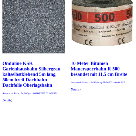
Onduline KSK
10 Meter Bitumen-
Gartenhausbahn Silbergrau
Mauersperrbahn R 500
kaltselbstklebend 5m lang –
besandet mit 11,5 cm Breite
50cm breit Dachbahn
Amazon.de Price:
15,49
€
(as of 08/04/2023 00:04 PST-
Dachfolie Oberlagsbahn
Details
)
Amazon.de Price:
54,90
€
(as of 08/04/2023 00:04 PST-
Details
)