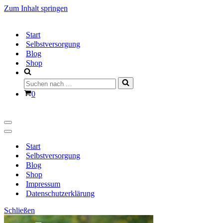
Zum Inhalt springen
Start
Selbstversorgung
Blog
Shop
Suchen
nach …
Warenkorb
0
Navigationsmenü
Navigationsmenü
Start
Selbstversorgung
Blog
Shop
Impressum
Datenschutzerklärung
Schließen