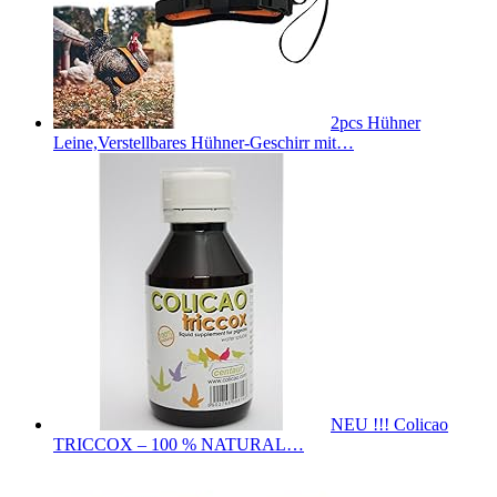
2pcs Hühner
Leine,Verstellbares Hühner-Geschirr mit…
NEU !!! Colicao
TRICCOX – 100 % NATURAL…