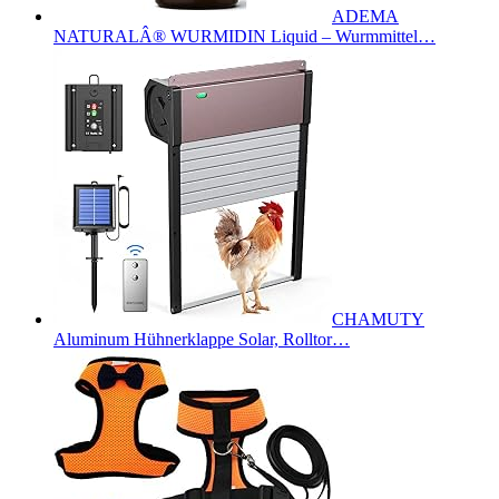
ADEMA
NATURALÂ® WURMIDIN Liquid – Wurmmittel…
CHAMUTY
Aluminum Hühnerklappe Solar, Rolltor…