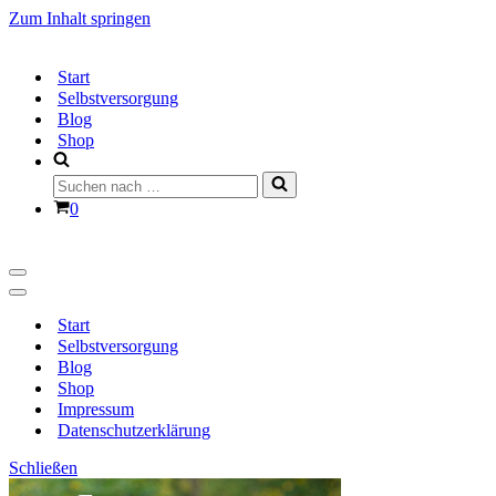
Zum Inhalt springen
Start
Selbstversorgung
Blog
Shop
Suchen
nach …
Warenkorb
0
Navigationsmenü
Navigationsmenü
Start
Selbstversorgung
Blog
Shop
Impressum
Datenschutzerklärung
Schließen