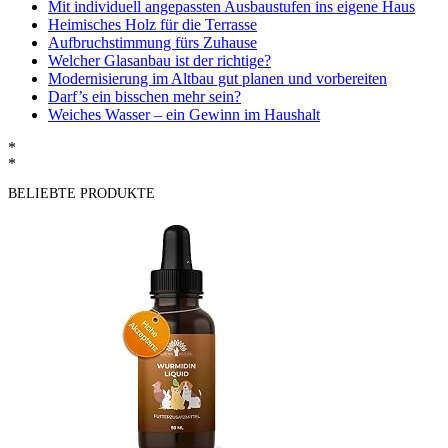
Mit individuell angepassten Ausbaustufen ins eigene Haus
Heimisches Holz für die Terrasse
Aufbruchstimmung fürs Zuhause
Welcher Glasanbau ist der richtige?
Modernisierung im Altbau gut planen und vorbereiten
Darf’s ein bisschen mehr sein?
Weiches Wasser – ein Gewinn im Haushalt
*
*
BELIEBTE PRODUKTE