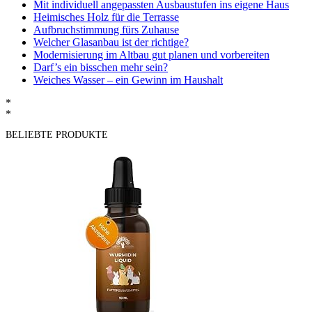
Mit individuell angepassten Ausbaustufen ins eigene Haus
Heimisches Holz für die Terrasse
Aufbruchstimmung fürs Zuhause
Welcher Glasanbau ist der richtige?
Modernisierung im Altbau gut planen und vorbereiten
Darf’s ein bisschen mehr sein?
Weiches Wasser – ein Gewinn im Haushalt
*
*
BELIEBTE PRODUKTE