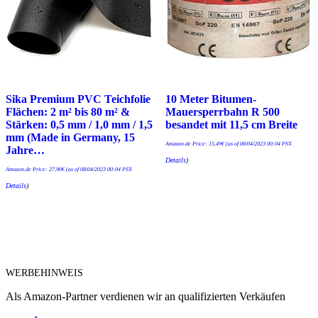
Sika Premium PVC Teichfolie
10 Meter Bitumen-
Flächen: 2 m² bis 80 m² &
Mauersperrbahn R 500
Stärken: 0,5 mm / 1,0 mm / 1,5
besandet mit 11,5 cm Breite
mm (Made in Germany, 15
Amazon.de Price:
15,49
€
(as of 08/04/2023 00:04 PST-
Jahre…
Details
)
Amazon.de Price:
27,90
€
(as of 08/04/2023 00:04 PST-
Details
)
WERBEHINWEIS
Als Amazon-Partner verdienen wir an qualifizierten Verkäufen