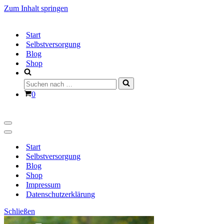
Zum Inhalt springen
Start
Selbstversorgung
Blog
Shop
Suchen
nach …
Warenkorb
0
Navigationsmenü
Navigationsmenü
Start
Selbstversorgung
Blog
Shop
Impressum
Datenschutzerklärung
Schließen