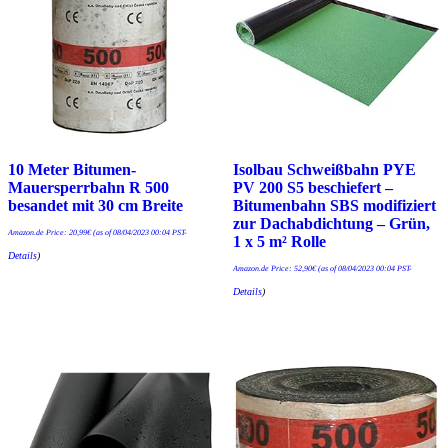
10 Meter Bitumen-
Isolbau Schweißbahn PYE
Mauersperrbahn R 500
PV 200 S5 beschiefert –
besandet mit 30 cm Breite
Bitumenbahn SBS modifiziert
zur Dachabdichtung – Grün,
Amazon.de Price:
20,99
€
(as of 08/04/2023 00:04 PST-
1 x 5 m² Rolle
Details
)
Amazon.de Price:
52,90
€
(as of 08/04/2023 00:04 PST-
Details
)