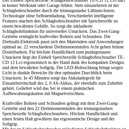
Der Einhell Speicherzelle Schlagbohrschrauber TE-CD 12 Li-i darf
in keiner Werkstatt oder Garage fehlen. Stets einsatzbereit ist der
Schlagbohrschrauber durch die leistungsstarke Lithium-Ionen-
Technologie ohne Selbstentladung. Verschiederlei intelligente
Features machen den Schlagbohrschrauber mit Speicherzelle zu
einem bewährten Gehilfe. So sorgt die inkludierte
Schlagbohrfunktion für universelles Umackern. Das Zwei-Gang-
Getriebe ermöglicht kraftvolles Bohren und Schrauben. Die
Drehzahl-Elektronik passt sich den Materialien und Anwendungen
optimal an. 22 verschiedene Drehmomentstufen Acht geben feinste
Dosierbarkeit. Für höchste Handlichkeit zum punktgenauen
Umackern liegt der Einhell Speicherzelle Schlagbohrschrauber TE-
CD 12 Li-i ergonomisch in der Hand dank des kompakten Designs
und dem bewährten Softgrip. Die LED-Beleuchtung bringt wegen
Licht in dunkle Bereiche für den optimalen Durchblick beim
Umackern. In 45 Minuten sorgt das Akkuladegerät für
Einsatzbereitschaft des 2, 0 Ah-Akkus, der ebenfalls zum Zubehör
gehört. Geliefert wird das Set in einem praktischen
Aufbewahrungskarton mit Magnetverschluss.
Kraftvolles Bohren und Schrauben gelingt mit dem Zwei-Gang-
Getriebe und den 22 Drehmomentstufen des leistungsstarken
Speicherzelle Schlagbohrschraubers. Höchste Handlichkeit und
einen festen Halt gewähren das ergonomische Design und der
Softgrip.