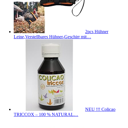
2pcs Hühner
Leine,Verstellbares Hühner-Geschirr mit…
NEU !!! Colicao
TRICCOX – 100 % NATURAL…