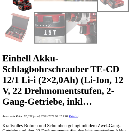
Einhell Akku-
Schlagbohrschrauber TE-CD
12/1 Li-i (2×2,0Ah) (Li-Ion, 12
V, 22 Drehmomentstufen, 2-
Gang-Getriebe, inkl…
Amazon.de Price:
87,03
€
(as of 02/04/2023 00:42 PST-
Details
)
Kraftvolles Bohren und Schrauben gelingt mit dem Zwei-Gang-
Getriebe und den 22 Drehmomentstufen des leistungsstarken Akku