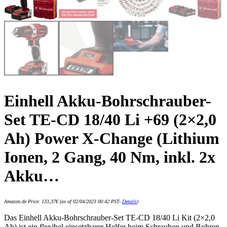
Einhell Akku-Bohrschrauber-
Set TE-CD 18/40 Li +69 (2×2,0
Ah) Power X-Change (Lithium
Ionen, 2 Gang, 40 Nm, inkl. 2x
Akku…
Amazon.de Price:
133,37
€
(as of 02/04/2023 00:42 PST-
Details
)
Das Einhell Akku-Bohrschrauber-Set TE-CD 18/40 Li Kit (2×2,0
Ah) ist ein flexibel einsetzbarer Helfer beim Schrauben und Bohren.