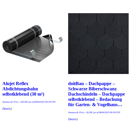
Alujet Reflex
doitBau – Dachpappe –
Abdichtungsbahn
Schwarze Biberschwanz
selbstklebend (30 m²)
Dachschindeln – Dachpappe
selbstklebend – Bedachung
Amazon.de Price:
169,95
€
(as of 08/04/2023 00:04 PST-
für Garten- & Vogelhaus…
Details
)
Amazon.de Price:
18,39
€
(as of 08/04/2023 00:04 PST-
Details
)