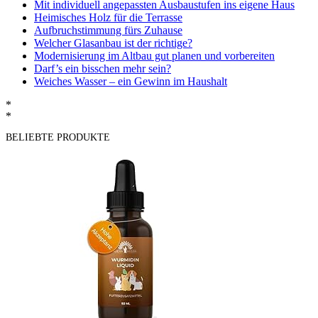
Mit individuell angepassten Ausbaustufen ins eigene Haus
Heimisches Holz für die Terrasse
Aufbruchstimmung fürs Zuhause
Welcher Glasanbau ist der richtige?
Modernisierung im Altbau gut planen und vorbereiten
Darf’s ein bisschen mehr sein?
Weiches Wasser – ein Gewinn im Haushalt
*
*
BELIEBTE PRODUKTE