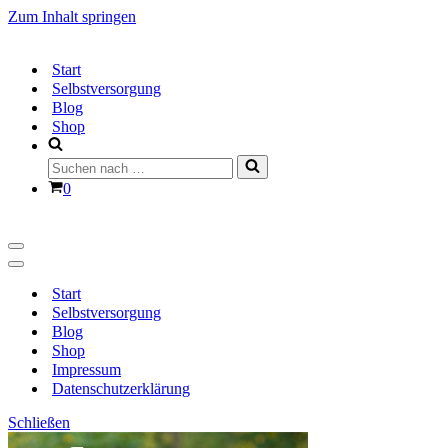
Zum Inhalt springen
Start
Selbstversorgung
Blog
Shop
Suchen
nach …
Warenkorb
0
Navigationsmenü
Navigationsmenü
Start
Selbstversorgung
Blog
Shop
Impressum
Datenschutzerklärung
Schließen