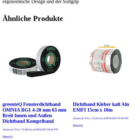
ergonomische Design und der Softgrip
Ähnliche Produkte
greenteQ Fensterdichtband
Dichtband Kleber kalt Alu
OMNIA BG1 4-20 mm 63 mm
EMFI 15cm x 10m
Breit Innen und Außen
Amazon.de Price:
34,52
€
(as of 08/04/2023 00:04 PST-
Dichtband Kompriband
Details
)
Amazon.de Price:
59,58
€
(as of 08/04/2023 00:04 PST-
Details
)