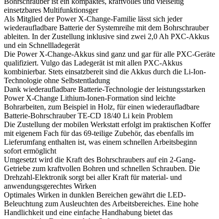
Bohrschrauber ist ein kompaktes, kraftvolles und vielseitig
einsetzbares Multifunktionsger
Als Mitglied der Power X-Change-Familie lässt sich jeder
wiederaufladbare Batterie der Systemreihe mit dem Bohrschrauber
ableiten. In der Zustellung inklusive sind zwei 2,0 Ah PXC-Akkus
und ein Schnellladegerät
Die Power X-Change-Akkus sind ganz und gar für alle PXC-Geräte
qualifiziert. Vulgo das Ladegerät ist mit allen PXC-Akkus
kombinierbar. Stets einsatzbereit sind die Akkus durch die Li-Ion-
Technologie ohne Selbstentladung
Dank wiederaufladbare Batterie-Technologie der leistungsstarken
Power X-Change Lithium-Ionen-Formation sind leichte
Bohrarbeiten, zum Beispiel in Holz, für einen wiederaufladbare
Batterie-Bohrschrauber TE-CD 18/40 Li kein Problem
Die Zustellung der mobilen Werkstatt erfolgt im praktischen Koffer
mit eigenem Fach für das 69-teilige Zubehör, das ebenfalls im
Lieferumfang enthalten ist, was einem schnellen Arbeitsbeginn
sofort ermöglicht
Umgesetzt wird die Kraft des Bohrschraubers auf ein 2-Gang-
Getriebe zum kraftvollen Bohren und schnellen Schrauben. Die
Drehzahl-Elektronik sorgt bei aller Kraft für material- und
anwendungsgerechtes Wirken
Optimales Wirken in dunklen Bereichen gewährt die LED-
Beleuchtung zum Ausleuchten des Arbeitsbereiches. Eine hohe
Handlichkeit und eine einfache Handhabung bietet das