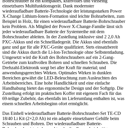
Bohrschrauber ist ein kompaktes, kraftvolles und vielseitig
einsetzbares Multifunktionsgerät. Dank modernster
wiederaufladbare Batterie-Technologie der leistungsstarken Power
X-Change Lithium-Ionen-Formation sind leichte Bohrarbeiten, zum
Beispiel in Holz, für einen wiederaufladbare Batterie-Bohrschrauber
kein Problem. Als Mitglied der Power X-Change-Familie lässt sich
jeder wiederaufladbare Batterie der Systemreihe mit dem
Bohrschrauber ableiten. In der Zustellung inklusive sind 2 2,0 Ah
PXC-Akkus und ein Schnellladegerät. Die Akkus sind ebenfalls
ganz und gar für alle PXC-Geräte qualifiziert. Stets einsatzbereit
sind die Akkus durch die Li-Ion-Technologie ohne Selbstentladung.
Umgesetzt wird die Kraft des Bohrschraubers auf ein 2-Gang-
Getriebe zum kraftvollen Bohren und schnellen Schrauben. Die
Drehzahl-Elektronik sorgt bei aller Kraft für material; und
anwendungsgerechtes Wirken. Optimales Wirken in dunklen
Bereichen gewährt die LED-Beleuchtung zum Ausleuchten des
Arbeitsbereiches. Eine hohe Handlichkeit und eine einfache
Handhabung bietet das ergonomische Design und der Softgrip. Die
Zustellung erfolgt im praktischen Koffer mit eigenem Fach für das
69-teilige Zubehör, das ebenfalls im Lieferumfang enthalten ist, was
einem schnellen Arbeitsbeginn ofort ermöglicht.
Das Einhell wiederaufladbare Batterie-Bohrschrauber-Set TE-CD
18/40 Li Kit (2×2,0 Ah) ist ein adaptiv einsetzbarer Gehilfe beim
Schrauben und Bohren. Der wiederaufladbare Batterie-