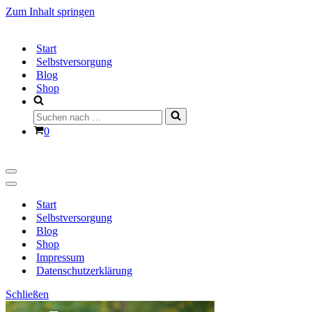
Zum Inhalt springen
Start
Selbstversorgung
Blog
Shop
Suchen
nach …
Warenkorb
0
Navigationsmenü
Navigationsmenü
Start
Selbstversorgung
Blog
Shop
Impressum
Datenschutzerklärung
Schließen