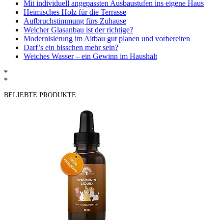
Mit individuell angepassten Ausbaustufen ins eigene Haus
Heimisches Holz für die Terrasse
Aufbruchstimmung fürs Zuhause
Welcher Glasanbau ist der richtige?
Modernisierung im Altbau gut planen und vorbereiten
Darf’s ein bisschen mehr sein?
Weiches Wasser – ein Gewinn im Haushalt
*
*
BELIEBTE PRODUKTE