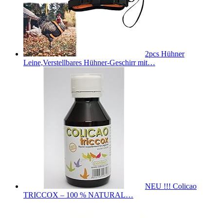
2pcs Hühner
Leine,Verstellbares Hühner-Geschirr mit…
NEU !!! Colicao
TRICCOX – 100 % NATURAL…