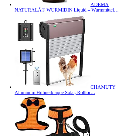
ADEMA
NATURALÂ® WURMIDIN Liquid – Wurmmittel…
CHAMUTY
Aluminum Hühnerklappe Solar, Rolltor…