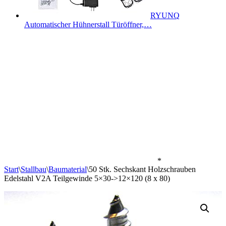
RYUNQ
Automatischer Hühnerstall Türöffner,…
*
Start
\
Stallbau
\
Baumaterial
\
50 Stk. Sechskant Holzschrauben
Edelstahl V2A Teilgewinde 5×30->12×120 (8 x 80)