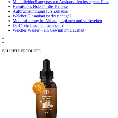
Mit individuell angepassten Ausbaustufen ins eigene Haus
Heimisches Holz für die Terrasse
Aufbruchstimmung fürs Zuhause
Welcher Glasanbau ist der richtige?
Modernisierung im Altbau gut planen und vorbereiten
Darf’s ein bisschen mehr sein?
Weiches Wasser – ein Gewinn im Haushalt
*
*
BELIEBTE PRODUKTE