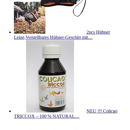
2pcs Hühner
Leine,Verstellbares Hühner-Geschirr mit…
NEU !!! Colicao
TRICCOX – 100 % NATURAL…