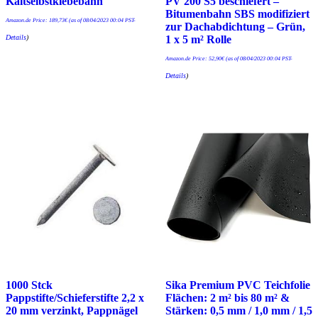
Kaltselbstklebebahn
PV 200 S5 beschiefert –
Bitumenbahn SBS modifiziert
Amazon.de Price:
189,73
€
(as of 08/04/2023 00:04 PST-
zur Dachabdichtung – Grün,
Details
)
1 x 5 m² Rolle
Amazon.de Price:
52,90
€
(as of 08/04/2023 00:04 PST-
Details
)
1000 Stck
Sika Premium PVC Teichfolie
Pappstifte/Schieferstifte 2,2 x
Flächen: 2 m² bis 80 m² &
20 mm verzinkt, Pappnägel
Stärken: 0,5 mm / 1,0 mm / 1,5