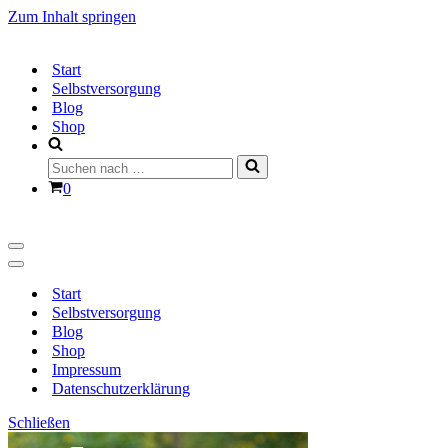
Zum Inhalt springen
Start
Selbstversorgung
Blog
Shop
Suchen
nach …
Warenkorb
0
Navigationsmenü
Navigationsmenü
Start
Selbstversorgung
Blog
Shop
Impressum
Datenschutzerklärung
Schließen