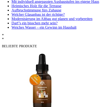
Mit individuell angepassten Ausbaustufen ins eigene Haus
Heimisches Holz für die Terrasse
Aufbruchstimmung fürs Zuhause
Welcher Glasanbau ist der richtige?
Modernisierung im Altbau gut planen und vorbereiten
Darf’s ein bisschen mehr sein?
Weiches Wasser – ein Gewinn im Haushalt
*
*
BELIEBTE PRODUKTE