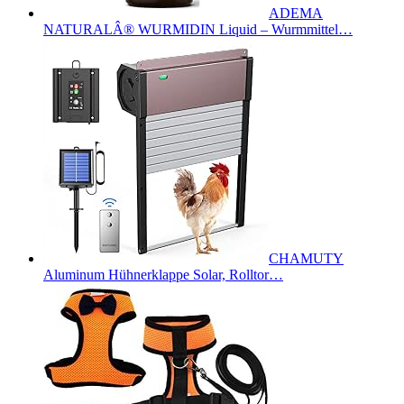
ADEMA
NATURALÂ® WURMIDIN Liquid – Wurmmittel…
CHAMUTY
Aluminum Hühnerklappe Solar, Rolltor…