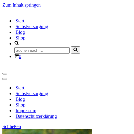
Zum Inhalt springen
Start
Selbstversorgung
Blog
Shop
Suchen
nach …
Warenkorb
0
Navigationsmenü
Navigationsmenü
Start
Selbstversorgung
Blog
Shop
Impressum
Datenschutzerklärung
Schließen