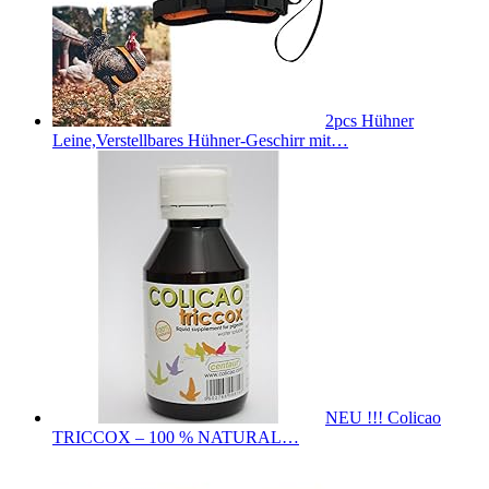
2pcs Hühner
Leine,Verstellbares Hühner-Geschirr mit…
NEU !!! Colicao
TRICCOX – 100 % NATURAL…