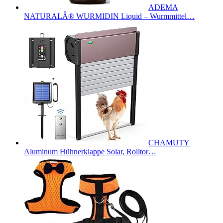
ADEMA
NATURALÂ® WURMIDIN Liquid – Wurmmittel…
CHAMUTY
Aluminum Hühnerklappe Solar, Rolltor…