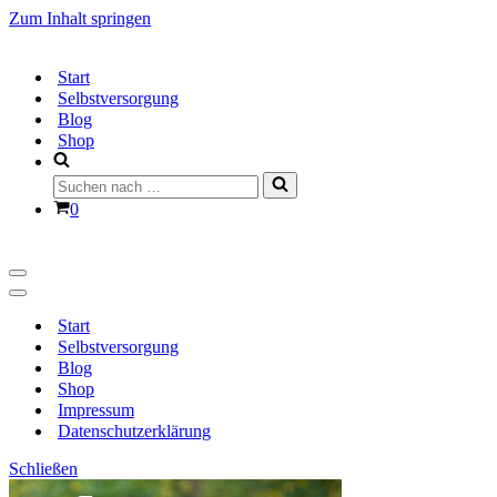
Zum Inhalt springen
Start
Selbstversorgung
Blog
Shop
Suchen
nach …
Warenkorb
0
Navigationsmenü
Navigationsmenü
Start
Selbstversorgung
Blog
Shop
Impressum
Datenschutzerklärung
Schließen