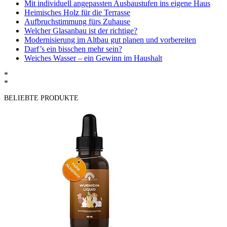
Mit individuell angepassten Ausbaustufen ins eigene Haus
Heimisches Holz für die Terrasse
Aufbruchstimmung fürs Zuhause
Welcher Glasanbau ist der richtige?
Modernisierung im Altbau gut planen und vorbereiten
Darf’s ein bisschen mehr sein?
Weiches Wasser – ein Gewinn im Haushalt
*
*
BELIEBTE PRODUKTE