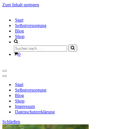
Zum Inhalt springen
Start
Selbstversorgung
Blog
Shop
Suchen
nach …
Warenkorb
0
Navigationsmenü
Navigationsmenü
Start
Selbstversorgung
Blog
Shop
Impressum
Datenschutzerklärung
Schließen