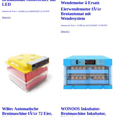
Wendemotor â Ersatz
LED
Eierwendemotor fÃ¼r
Amazon.de Price:
114,66
€
(as of 08/04/2023 22:20 PST-
Brutautomat mit
Details
)
Wendesystem
Amazon.de Price:
11,99
€
(as of 21/10/2025 17:09 PST-
Details
)
Wiltec Automatische
WONOOS Inkubator-
Brutmaschine fÃ¼r 72 Eier,
Brutmaschine Inkubator,