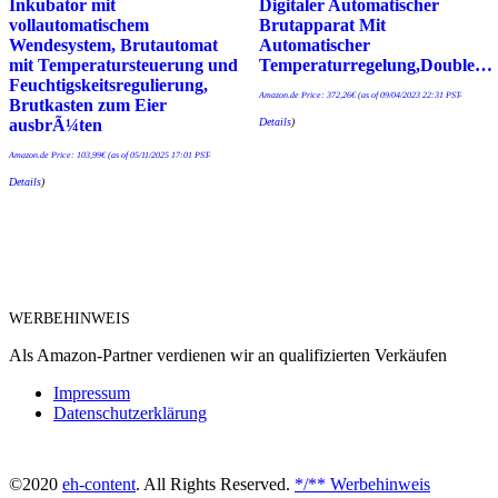
Inkubator mit
Digitaler Automatischer
vollautomatischem
Brutapparat Mit
Wendesystem, Brutautomat
Automatischer
mit Temperatursteuerung und
Temperaturregelung,Double…
Feuchtigskeitsregulierung,
Amazon.de Price:
372,26
€
(as of 09/04/2023 22:31 PST-
Brutkasten zum Eier
Details
)
ausbrÃ¼ten
Amazon.de Price:
103,99
€
(as of 05/11/2025 17:01 PST-
Details
)
WERBEHINWEIS
Als Amazon-Partner verdienen wir an qualifizierten Verkäufen
Impressum
Datenschutzerklärung
©2020
eh-content
. All Rights Reserved.
*/** Werbehinweis