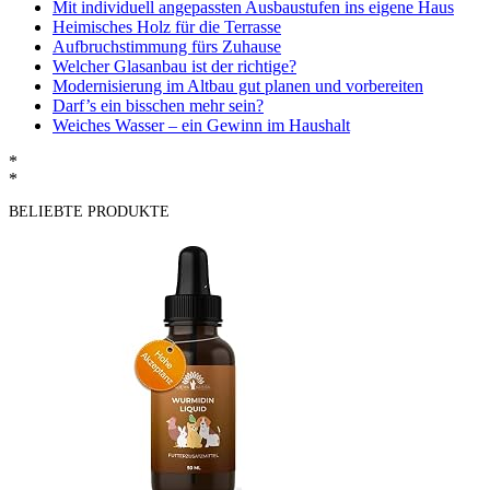
Mit individuell angepassten Ausbaustufen ins eigene Haus
Heimisches Holz für die Terrasse
Aufbruchstimmung fürs Zuhause
Welcher Glasanbau ist der richtige?
Modernisierung im Altbau gut planen und vorbereiten
Darf’s ein bisschen mehr sein?
Weiches Wasser – ein Gewinn im Haushalt
*
*
BELIEBTE PRODUKTE