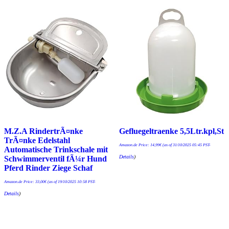
M.Z.A RindertrÃ¤nke
Gefluegeltraenke 5,5Ltr.kpl,St
TrÃ¤nke Edelstahl
Amazon.de Price:
14,99
€
(as of 31/10/2025 05:45 PST-
Automatische Trinkschale mit
Details
)
Schwimmerventil fÃ¼r Hund
Pferd Rinder Ziege Schaf
Amazon.de Price:
33,00
€
(as of 19/10/2025 10:58 PST-
Details
)