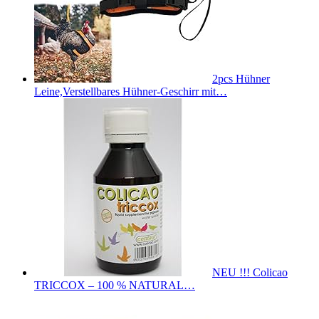
2pcs Hühner
Leine,Verstellbares Hühner-Geschirr mit…
NEU !!! Colicao
TRICCOX – 100 % NATURAL…