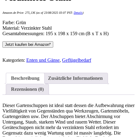
Amazon.de Price:
275,13
€
(as of 23/08/2025 03:07 PST-
Details
)
Farbe: Grün
Material: Verzinkter Stahl
Gesamtabmessungen: 195 x 198 x 159 cm (B x T x H)
Jetzt kaufen bei Amazon*
Kategorien:
Enten und Gänse
,
Geflügelbedarf
Beschreibung
Zusätzliche Informationen
Rezensionen (0)
Dieser Gartenschuppen ist ideal statt dessen die Aufbewahrung einer
Vielfältigkeit von Gegenständen qua Werkzeugen, Gartenmöbeln,
Gartengeräten usw. Der Abschuppen bietet Abschirmung vor
Untergang, Staub, starkem Wind und rauem Wetter. Dieser
Geräteschuppen nicht mehr da verzinktem Stahl erfordert im
Gegensatz dazu wenig Wartung und ist massiv langlebig. Die