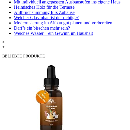
Mit individuell angepassten Ausbaustufen ins eigene Haus
Heimisches Holz für die Terrasse
Aufbruchstimmung fürs Zuhause
Welcher Glasanbau ist der richtige?
Modernisierung im Altbau gut planen und vorbereiten
Darf’s ein bisschen mehr sein?
Weiches Wasser – ein Gewinn im Haushalt
*
*
BELIEBTE PRODUKTE