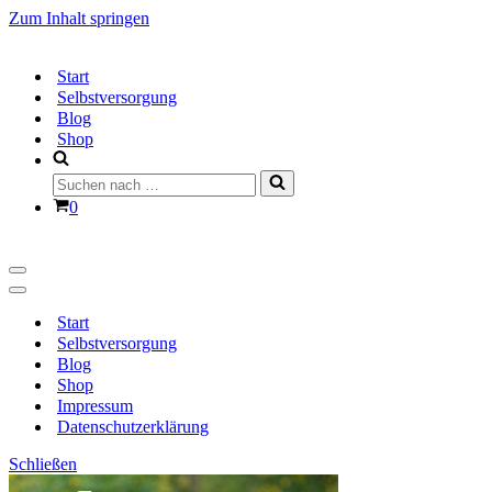
Zum Inhalt springen
Start
Selbstversorgung
Blog
Shop
Suchen
nach …
Warenkorb
0
Navigationsmenü
Navigationsmenü
Start
Selbstversorgung
Blog
Shop
Impressum
Datenschutzerklärung
Schließen