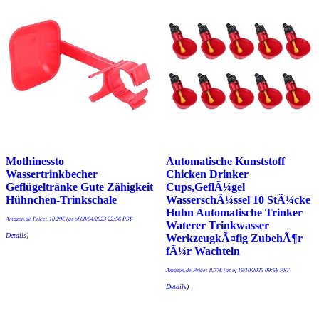
Mothinessto
Automatische Kunststoff
Wassertrinkbecher
Chicken Drinker
Geflügeltränke Gute Zähigkeit
Cups,GeflÃ¼gel
Hühnchen-Trinkschale
WasserschÃ¼ssel 10 StÃ¼cke
Huhn Automatische Trinker
Amazon.de Price:
10,29
€
(as of 08/04/2023 22:56 PST-
Waterer Trinkwasser
Details
)
WerkzeugkÃ¤fig ZubehÃ¶r
fÃ¼r Wachteln
Amazon.de Price:
8,77
€
(as of 16/10/2025 09:58 PST-
Details
)