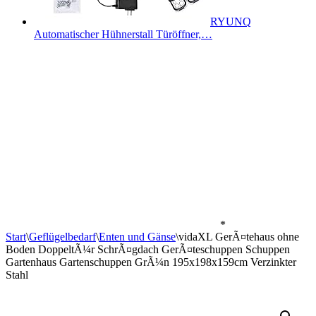
RYUNQ
Automatischer Hühnerstall Türöffner,…
*
Start
\
Geflügelbedarf
\
Enten und Gänse
\
vidaXL GerÃ¤tehaus ohne
Boden DoppeltÃ¼r SchrÃ¤gdach GerÃ¤teschuppen Schuppen
Gartenhaus Gartenschuppen GrÃ¼n 195x198x159cm Verzinkter
Stahl