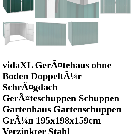
vidaXL GerÃ¤tehaus ohne
Boden DoppeltÃ¼r
SchrÃ¤gdach
GerÃ¤teschuppen Schuppen
Gartenhaus Gartenschuppen
GrÃ¼n 195x198x159cm
Verzinkter Stahl