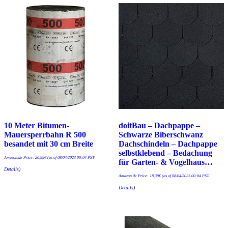
10 Meter Bitumen-
doitBau – Dachpappe –
Mauersperrbahn R 500
Schwarze Biberschwanz
besandet mit 30 cm Breite
Dachschindeln – Dachpappe
selbstklebend – Bedachung
Amazon.de Price:
20,99
€
(as of 08/04/2023 00:04 PST-
für Garten- & Vogelhaus…
Details
)
Amazon.de Price:
18,39
€
(as of 08/04/2023 00:04 PST-
Details
)