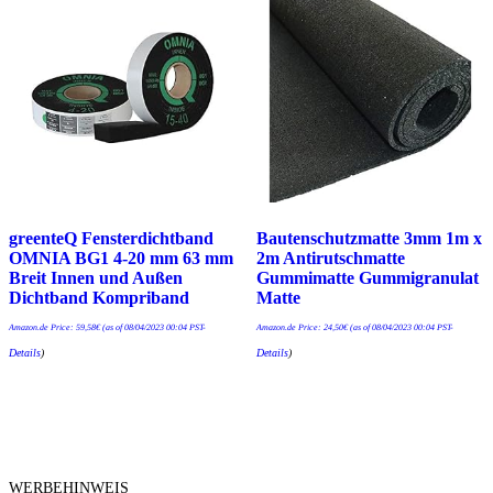
greenteQ Fensterdichtband
Bautenschutzmatte 3mm 1m x
OMNIA BG1 4-20 mm 63 mm
2m Antirutschmatte
Breit Innen und Außen
Gummimatte Gummigranulat
Dichtband Kompriband
Matte
Amazon.de Price:
59,58
€
(as of 08/04/2023 00:04 PST-
Amazon.de Price:
24,50
€
(as of 08/04/2023 00:04 PST-
Details
)
Details
)
WERBEHINWEIS