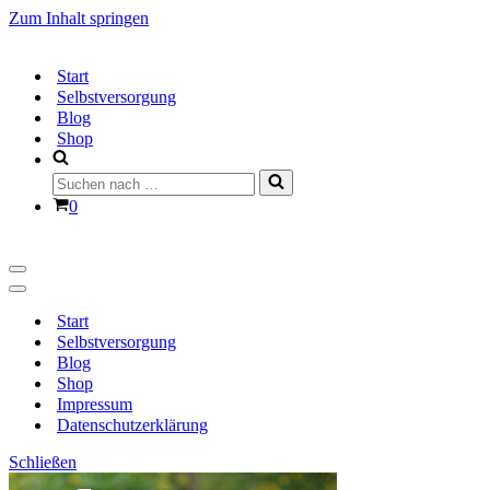
Zum Inhalt springen
Start
Selbstversorgung
Blog
Shop
Suchen
nach …
Warenkorb
0
Navigationsmenü
Navigationsmenü
Start
Selbstversorgung
Blog
Shop
Impressum
Datenschutzerklärung
Schließen