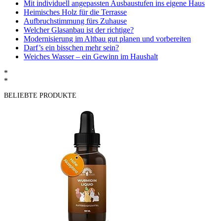
Mit individuell angepassten Ausbaustufen ins eigene Haus
Heimisches Holz für die Terrasse
Aufbruchstimmung fürs Zuhause
Welcher Glasanbau ist der richtige?
Modernisierung im Altbau gut planen und vorbereiten
Darf’s ein bisschen mehr sein?
Weiches Wasser – ein Gewinn im Haushalt
*
*
BELIEBTE PRODUKTE