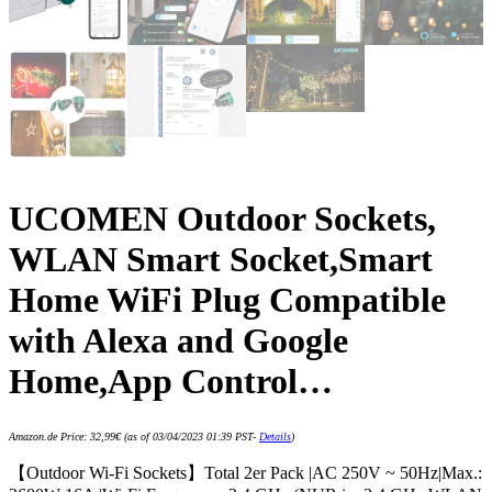
UCOMEN Outdoor Sockets,
WLAN Smart Socket,Smart
Home WiFi Plug Compatible
with Alexa and Google
Home,App Control…
Amazon.de Price:
32,99
€
(as of 03/04/2023 01:39 PST-
Details
)
【Outdoor Wi-Fi Sockets】Total 2er Pack |AC 250V ~ 50Hz|Max.: