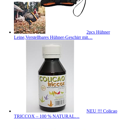
2pcs Hühner
Leine,Verstellbares Hühner-Geschirr mit…
NEU !!! Colicao
TRICCOX – 100 % NATURAL…