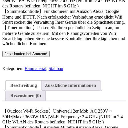
3680W 16A |Wi-Fi Frequency: 2.4 GHz (NUR im 2.4 GHz WLAN
des Routers befinden, NICHT im 5 GHz )
【Stimmenkontrolle】Funktionieren mit Amazon Alexa, Google
Home und IFTTT. Nach erfolgreicher Verbindung ermöglicht Wifi
Smart socket die Verwaltung Ihrer Geräte über die Sprachsteuerung.
【Timerfunktion】Passen Sie Ihren persönlichen Zeitplan an, um
mehrere Geräte zu steuern. Mit den Planungsvorteilen von Wifi
Smart Plug haben Sie eine bessere Kontrolle über Ihre täglichen und
wöchentlichen Routinen.
Jetzt kaufen bei Amazon*
Kategorien:
Baumaterial
,
Stallbau
Beschreibung
Zusätzliche Informationen
Rezensionen (0)
【Outdoor Wi-Fi Sockets】Universell 2er Mob |AC 250V ~
50Hz|Max.: 3680W 16A |Wi-Fi Frequency: 2.4 GHz (NUR im 2.4
GHz WLAN des Routers befinden, NICHT im 5 GHz )
【Stimmenkontrolle】Arbeiten Mithilfe Amazon Alexa, Google