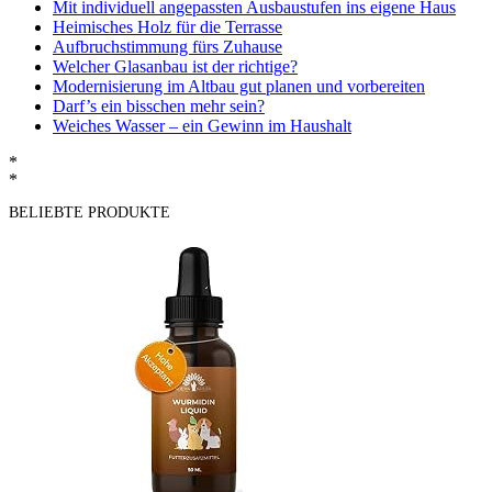
Mit individuell angepassten Ausbaustufen ins eigene Haus
Heimisches Holz für die Terrasse
Aufbruchstimmung fürs Zuhause
Welcher Glasanbau ist der richtige?
Modernisierung im Altbau gut planen und vorbereiten
Darf’s ein bisschen mehr sein?
Weiches Wasser – ein Gewinn im Haushalt
*
*
BELIEBTE PRODUKTE