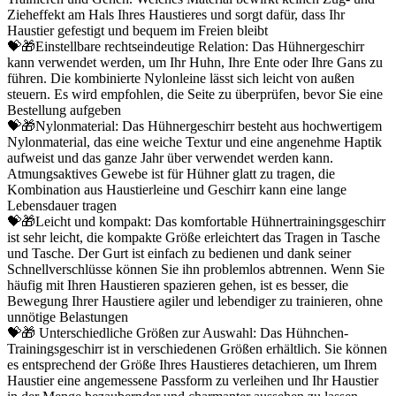
Zieheffekt am Hals Ihres Haustieres und sorgt dafür, dass Ihr
Haustier gefestigt und bequem im Freien bleibt
💝🎁Einstellbare rechtseindeutige Relation: Das Hühnergeschirr
kann verwendet werden, um Ihr Huhn, Ihre Ente oder Ihre Gans zu
führen. Die kombinierte Nylonleine lässt sich leicht von außen
steuern. Es wird empfohlen, die Seite zu überprüfen, bevor Sie eine
Bestellung aufgeben
💝🎁Nylonmaterial: Das Hühnergeschirr besteht aus hochwertigem
Nylonmaterial, das eine weiche Textur und eine angenehme Haptik
aufweist und das ganze Jahr über verwendet werden kann.
Atmungsaktives Gewebe ist für Hühner glatt zu tragen, die
Kombination aus Haustierleine und Geschirr kann eine lange
Lebensdauer tragen
💝🎁Leicht und kompakt: Das komfortable Hühnertrainingsgeschirr
ist sehr leicht, die kompakte Größe erleichtert das Tragen in Tasche
und Tasche. Der Gurt ist einfach zu bedienen und dank seiner
Schnellverschlüsse können Sie ihn problemlos abtrennen. Wenn Sie
häufig mit Ihren Haustieren spazieren gehen, ist es besser, die
Bewegung Ihrer Haustiere agiler und lebendiger zu trainieren, ohne
unnötige Belastungen
💝🎁 Unterschiedliche Größen zur Auswahl: Das Hühnchen-
Trainingsgeschirr ist in verschiedenen Größen erhältlich. Sie können
es entsprechend der Größe Ihres Haustieres detachieren, um Ihrem
Haustier eine angemessene Passform zu verleihen und Ihr Haustier