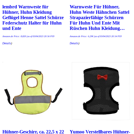
lembrd Warnweste für
Warnweste Für Hühner,
Hühner, Huhn Kleidung
Huhn Weste Hähnchen Sattel
Geflügel Henne Sattel Schürze
Strapazierfähige Schürzen
Federschutz Halter für Huhn
Für Huhn Und Ente Mit
und Ente
Rüschen Huhn Kleidung…
Amazon.de Price:
8,82
€
(as of 03/04/2023 20:56 PST-
Amazon.de Price:
6,29
€
(as of 03/04/2023 20:54 PST-
Details
)
Details
)
Hühner-Geschirr, ca. 22,5 x 22
Yumoo Verstellbares Hühner-