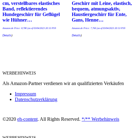
cm, verstellbares elastisches
Geschirr mit Leine, elastisch,
Band, reflektierendes
bequem, atmungsaktiv,
Hundegeschirr für Geflügel
Haustiergeschirr für Ente,
wie Hühner…
Gans, Henne…
Amazon.de Price:
8,78
€
(as of 03/04/2023 20:53 PST-
Amazon.de Price:
7,76
€
(as of 03/04/2023 20:53 PST-
Details
)
Details
)
WERBEHINWEIS
Als Amazon-Partner verdienen wir an qualifizierten Verkäufen
Impressum
Datenschutzerklärung
©2020
eh-content
. All Rights Reserved.
*/** Werbehinweis
WERBEHINWEIS