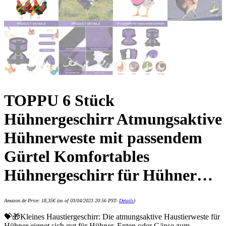
TOPPU 6 Stück
Hühnergeschirr Atmungsaktive
Hühnerweste mit passendem
Gürtel Komfortables
Hühnergeschirr für Hühner…
Amazon.de Price:
18,35
€
(as of 03/04/2023 20:56 PST-
Details
)
💝🎁Kleines Haustiergeschirr: Die atmungsaktive Haustierweste für
Hühner eignet sich gut für Hühner, Enten oder Gänse zum