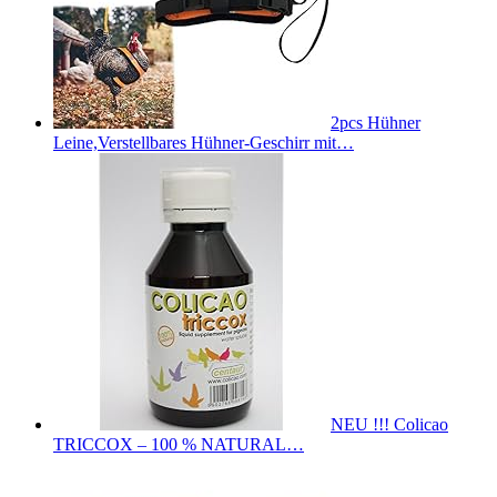
2pcs Hühner
Leine,Verstellbares Hühner-Geschirr mit…
NEU !!! Colicao
TRICCOX – 100 % NATURAL…