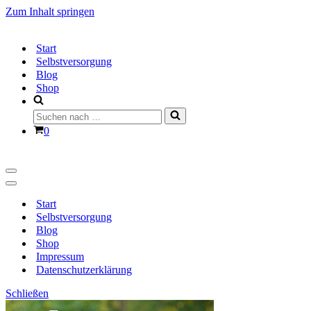
Zum Inhalt springen
Start
Selbstversorgung
Blog
Shop
Suchen
nach …
Warenkorb
0
Navigationsmenü
Navigationsmenü
Start
Selbstversorgung
Blog
Shop
Impressum
Datenschutzerklärung
Schließen