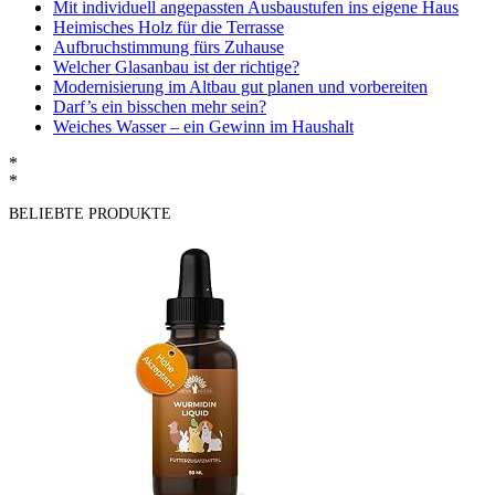
Mit individuell angepassten Ausbaustufen ins eigene Haus
Heimisches Holz für die Terrasse
Aufbruchstimmung fürs Zuhause
Welcher Glasanbau ist der richtige?
Modernisierung im Altbau gut planen und vorbereiten
Darf’s ein bisschen mehr sein?
Weiches Wasser – ein Gewinn im Haushalt
*
*
BELIEBTE PRODUKTE