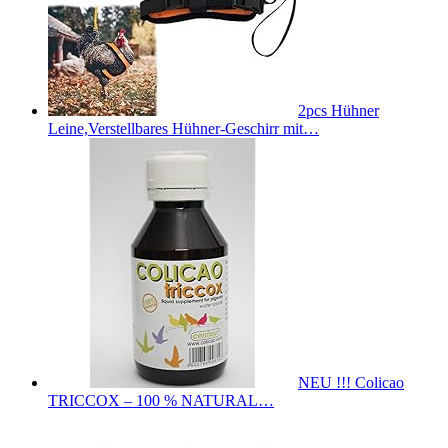
2pcs Hühner
Leine,Verstellbares Hühner-Geschirr mit…
NEU !!! Colicao
TRICCOX – 100 % NATURAL…