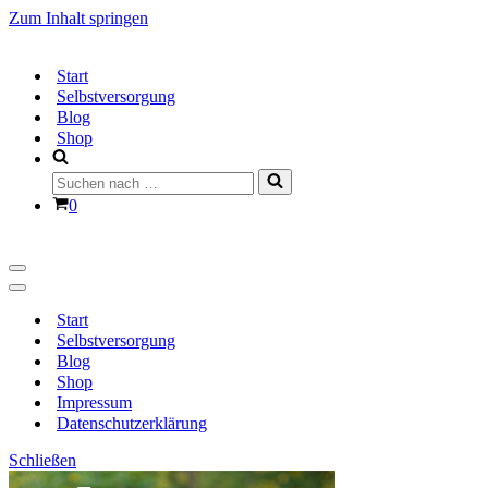
Zum Inhalt springen
Start
Selbstversorgung
Blog
Shop
Suchen
nach …
Warenkorb
0
Navigationsmenü
Navigationsmenü
Start
Selbstversorgung
Blog
Shop
Impressum
Datenschutzerklärung
Schließen