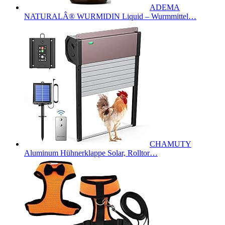
ADEMA
NATURALÂ® WURMIDIN Liquid – Wurmmittel…
CHAMUTY
Aluminum Hühnerklappe Solar, Rolltor…