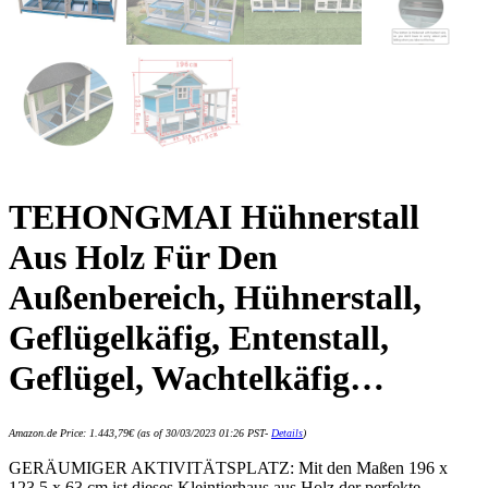
TEHONGMAI Hühnerstall
Aus Holz Für Den
Außenbereich, Hühnerstall,
Geflügelkäfig, Entenstall,
Geflügel, Wachtelkäfig…
Amazon.de Price:
1.443,79
€
(as of 30/03/2023 01:26 PST-
Details
)
GERÄUMIGER AKTIVITÄTSPLATZ: Mit den Maßen 196 x
123,5 x 63 cm ist dieses Kleintierhaus aus Holz der perfekte