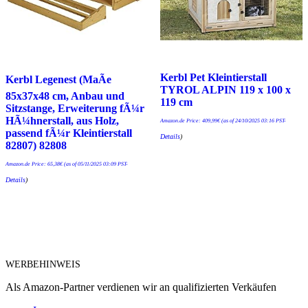
Kerbl Pet Kleintierstall
Kerbl Legenest (MaÃe
TYROL ALPIN 119 x 100 x
85x37x48 cm, Anbau und
119 cm
Sitzstange, Erweiterung fÃ¼r
HÃ¼hnerstall, aus Holz,
Amazon.de Price:
409,99
€
(as of 24/10/2025 03:16 PST-
passend fÃ¼r Kleintierstall
Details
)
82807) 82808
Amazon.de Price:
65,38
€
(as of 05/11/2025 03:09 PST-
Details
)
WERBEHINWEIS
Als Amazon-Partner verdienen wir an qualifizierten Verkäufen