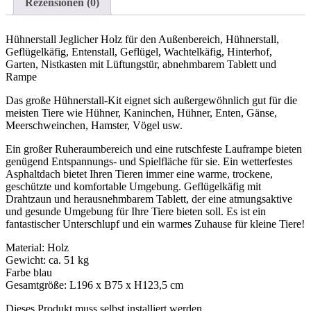
Rezensionen (0)
Hühnerstall Jeglicher Holz für den Außenbereich, Hühnerstall,
Geflügelkäfig, Entenstall, Geflügel, Wachtelkäfig, Hinterhof,
Garten, Nistkasten mit Lüftungstür, abnehmbarem Tablett und
Rampe
Das große Hühnerstall-Kit eignet sich außergewöhnlich gut für die
meisten Tiere wie Hühner, Kaninchen, Hühner, Enten, Gänse,
Meerschweinchen, Hamster, Vögel usw.
Ein großer Ruheraumbereich und eine rutschfeste Lauframpe bieten
genügend Entspannungs- und Spielfläche für sie. Ein wetterfestes
Asphaltdach bietet Ihren Tieren immer eine warme, trockene,
geschützte und komfortable Umgebung. Geflügelkäfig mit
Drahtzaun und herausnehmbarem Tablett, der eine atmungsaktive
und gesunde Umgebung für Ihre Tiere bieten soll. Es ist ein
fantastischer Unterschlupf und ein warmes Zuhause für kleine Tiere!
Material: Holz
Gewicht: ca. 51 kg
Farbe blau
Gesamtgröße: L196 x B75 x H123,5 cm
Dieses Produkt muss selbst installiert werden