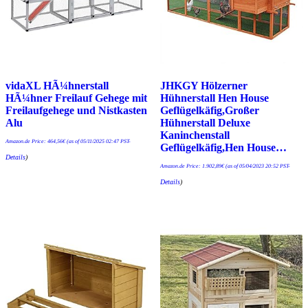
vidaXL HÃ¼hnerstall
JHKGY Hölzerner
HÃ¼hner Freilauf Gehege mit
Hühnerstall Hen House
Freilaufgehege und Nistkasten
Geflügelkäfig,Großer
Alu
Hühnerstall Deluxe
Kaninchenstall
Amazon.de Price:
464,56
€
(as of 05/11/2025 02:47 PST-
Geflügelkäfig,Hen House…
Details
)
Amazon.de Price:
1.902,89
€
(as of 05/04/2023 20:52 PST-
Details
)