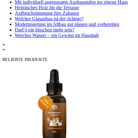
Mit individuell angepassten Ausbaustufen ins eigene Haus
Heimisches Holz für die Terrasse
Aufbruchstimmung fürs Zuhause
Welcher Glasanbau ist der richtige?
Modernisierung im Altbau gut planen und vorbereiten
Darf’s ein bisschen mehr sein?
Weiches Wasser – ein Gewinn im Haushalt
*
*
BELIEBTE PRODUKTE