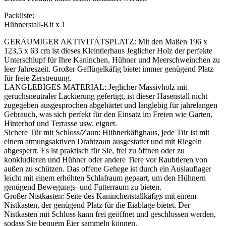
Packliste:
Hühnerstall-Kit x 1
GERÄUMIGER AKTIVITÄTSPLATZ: Mit den Maßen 196 x
123,5 x 63 cm ist dieses Kleintierhaus Jeglicher Holz der perfekte
Unterschlupf für Ihre Kaninchen, Hühner und Meerschweinchen zu
leer Jahreszeit. Großer Geflügelkäfig bietet immer genügend Platz
für freie Zerstreuung.
LANGLEBIGES MATERIAL: Jeglicher Massivholz mit
geruchsneutraler Lackierung gefertigt, ist dieser Hasenstall nicht
zugegeben ausgesprochen abgehärtet und langlebig für jahrelangen
Gebrauch, was sich perfekt für den Einsatz im Freien wie Garten,
Hinterhof und Terrasse usw. eignet.
Sichere Tür mit Schloss/Zaun: Hühnerkäfighaus, jede Tür ist mit
einem atmungsaktiven Drahtzaun ausgestattet und mit Riegeln
abgesperrt. Es ist praktisch für Sie, frei zu öffnen oder zu
konkludieren und Hühner oder andere Tiere vor Raubtieren von
außen zu schützen. Das offene Gehege ist durch ein Auslauflager
leicht mit einem erhöhten Schlafraum gepaart, um den Hühnern
genügend Bewegungs- und Futterraum zu bieten.
Großer Nistkasten: Seite des Kaninchenstallkäfigs mit einem
Nistkasten, der genügend Platz für die Eiablage bietet. Der
Nistkasten mit Schloss kann frei geöffnet und geschlossen werden,
sodass Sie bequem Eier sammeln können.