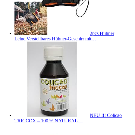
2pcs Hühner
Leine,Verstellbares Hühner-Geschirr mit…
NEU !!! Colicao
TRICCOX – 100 % NATURAL…