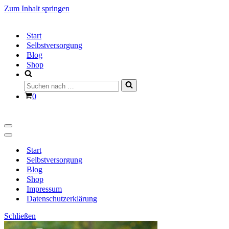
Zum Inhalt springen
Start
Selbstversorgung
Blog
Shop
Suchen
nach …
Warenkorb
0
Navigationsmenü
Navigationsmenü
Start
Selbstversorgung
Blog
Shop
Impressum
Datenschutzerklärung
Schließen