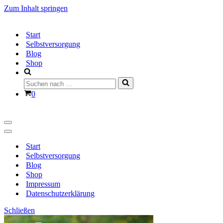
Zum Inhalt springen
Start
Selbstversorgung
Blog
Shop
Suchen
nach …
Warenkorb
0
Navigationsmenü
Navigationsmenü
Start
Selbstversorgung
Blog
Shop
Impressum
Datenschutzerklärung
Schließen