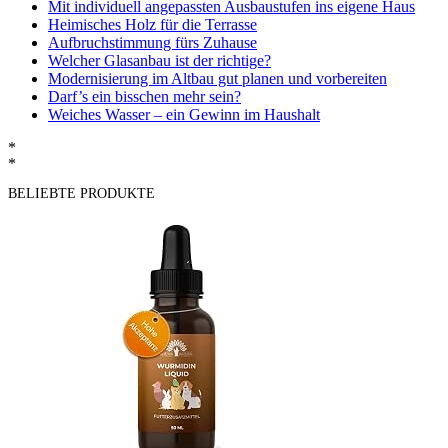
Mit individuell angepassten Ausbaustufen ins eigene Haus
Heimisches Holz für die Terrasse
Aufbruchstimmung fürs Zuhause
Welcher Glasanbau ist der richtige?
Modernisierung im Altbau gut planen und vorbereiten
Darf’s ein bisschen mehr sein?
Weiches Wasser – ein Gewinn im Haushalt
*
*
BELIEBTE PRODUKTE