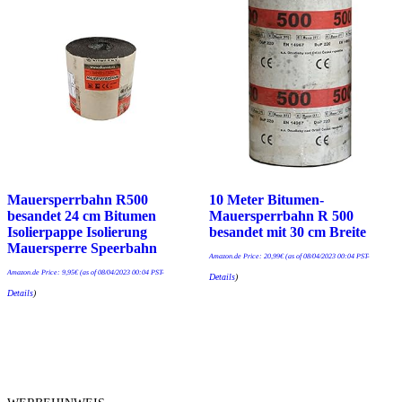
Mauersperrbahn R500
10 Meter Bitumen-
besandet 24 cm Bitumen
Mauersperrbahn R 500
Isolierpappe Isolierung
besandet mit 30 cm Breite
Mauersperre Speerbahn
Amazon.de Price:
20,99
€
(as of 08/04/2023 00:04 PST-
Amazon.de Price:
9,95
€
(as of 08/04/2023 00:04 PST-
Details
)
Details
)