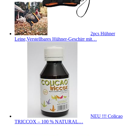
2pcs Hühner
Leine,Verstellbares Hühner-Geschirr mit…
NEU !!! Colicao
TRICCOX – 100 % NATURAL…