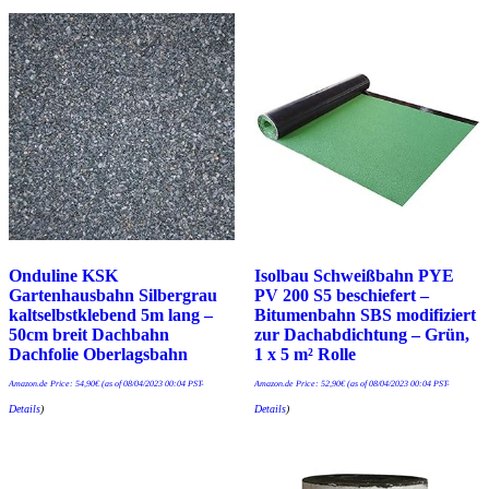
Onduline KSK
Isolbau Schweißbahn PYE
Gartenhausbahn Silbergrau
PV 200 S5 beschiefert –
kaltselbstklebend 5m lang –
Bitumenbahn SBS modifiziert
50cm breit Dachbahn
zur Dachabdichtung – Grün,
Dachfolie Oberlagsbahn
1 x 5 m² Rolle
Amazon.de Price:
54,90
€
(as of 08/04/2023 00:04 PST-
Amazon.de Price:
52,90
€
(as of 08/04/2023 00:04 PST-
Details
)
Details
)