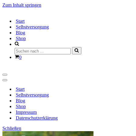
Zum Inhalt springen
Start
Selbstversorgung
Blog
Shop
Suchen
nach …
Warenkorb
0
Navigationsmenü
Navigationsmenü
Start
Selbstversorgung
Blog
Shop
Impressum
Datenschutzerklärung
Schließen