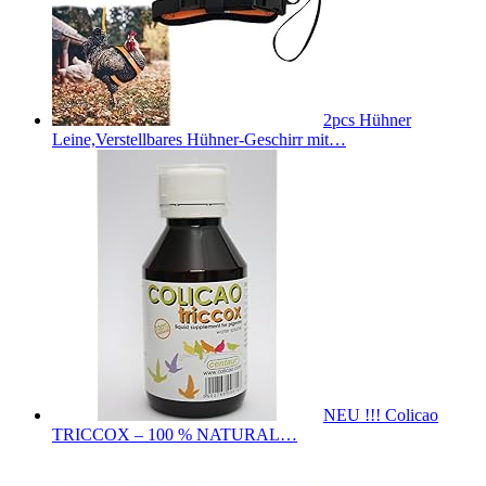
2pcs Hühner
Leine,Verstellbares Hühner-Geschirr mit…
NEU !!! Colicao
TRICCOX – 100 % NATURAL…