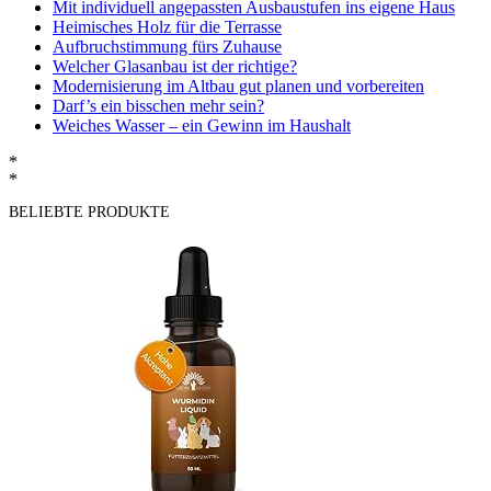
Mit individuell angepassten Ausbaustufen ins eigene Haus
Heimisches Holz für die Terrasse
Aufbruchstimmung fürs Zuhause
Welcher Glasanbau ist der richtige?
Modernisierung im Altbau gut planen und vorbereiten
Darf’s ein bisschen mehr sein?
Weiches Wasser – ein Gewinn im Haushalt
*
*
BELIEBTE PRODUKTE