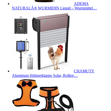
ADEMA
NATURALÂ® WURMIDIN Liquid – Wurmmittel…
CHAMUTY
Aluminum Hühnerklappe Solar, Rolltor…