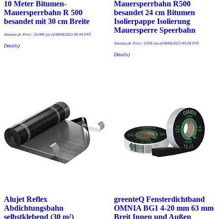
10 Meter Bitumen-
Mauersperrbahn R500
Mauersperrbahn R 500
besandet 24 cm Bitumen
besandet mit 30 cm Breite
Isolierpappe Isolierung
Mauersperre Speerbahn
Amazon.de Price:
20,99
€
(as of 08/04/2023 00:04 PST-
Amazon.de Price:
9,95
€
(as of 08/04/2023 00:04 PST-
Details
)
Details
)
Alujet Reflex
greenteQ Fensterdichtband
Abdichtungsbahn
OMNIA BG1 4-20 mm 63 mm
selbstklebend (30 m²)
Breit Innen und Außen