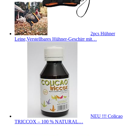
2pcs Hühner
Leine,Verstellbares Hühner-Geschirr mit…
NEU !!! Colicao
TRICCOX – 100 % NATURAL…