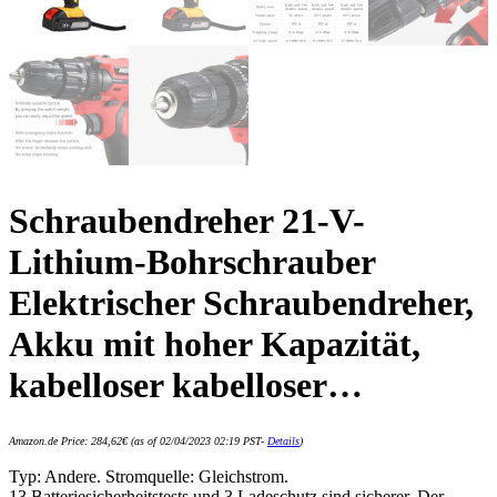
Schraubendreher 21-V-
Lithium-Bohrschrauber
Elektrischer Schraubendreher,
Akku mit hoher Kapazität,
kabelloser kabelloser…
Amazon.de Price:
284,62
€
(as of 02/04/2023 02:19 PST-
Details
)
Typ: Andere. Stromquelle: Gleichstrom.
13 Batteriesicherheitstests und 3 Ladeschutz sind sicherer. Der