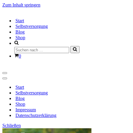
Zum Inhalt springen
Start
Selbstversorgung
Blog
Shop
Suchen
nach …
Warenkorb
0
Navigationsmenü
Navigationsmenü
Start
Selbstversorgung
Blog
Shop
Impressum
Datenschutzerklärung
Schließen