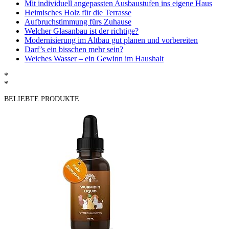
Mit individuell angepassten Ausbaustufen ins eigene Haus
Heimisches Holz für die Terrasse
Aufbruchstimmung fürs Zuhause
Welcher Glasanbau ist der richtige?
Modernisierung im Altbau gut planen und vorbereiten
Darf’s ein bisschen mehr sein?
Weiches Wasser – ein Gewinn im Haushalt
*
*
BELIEBTE PRODUKTE