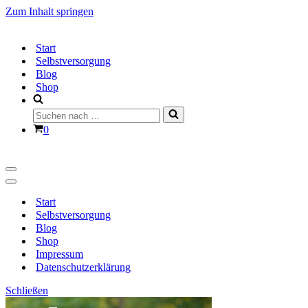
Zum Inhalt springen
Start
Selbstversorgung
Blog
Shop
Suchen
nach …
Warenkorb
0
Navigationsmenü
Navigationsmenü
Start
Selbstversorgung
Blog
Shop
Impressum
Datenschutzerklärung
Schließen