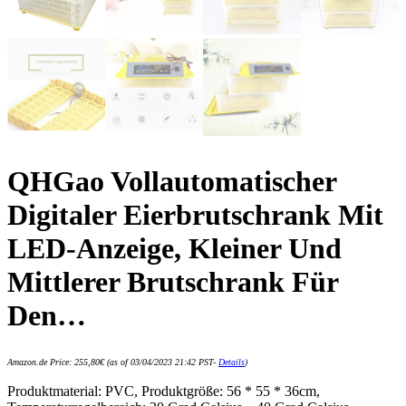
QHGao Vollautomatischer
Digitaler Eierbrutschrank Mit
LED-Anzeige, Kleiner Und
Mittlerer Brutschrank Für
Den…
Amazon.de Price:
255,80
€
(as of 03/04/2023 21:42 PST-
Details
)
Produktmaterial: PVC, Produktgröße: 56 * 55 * 36cm,