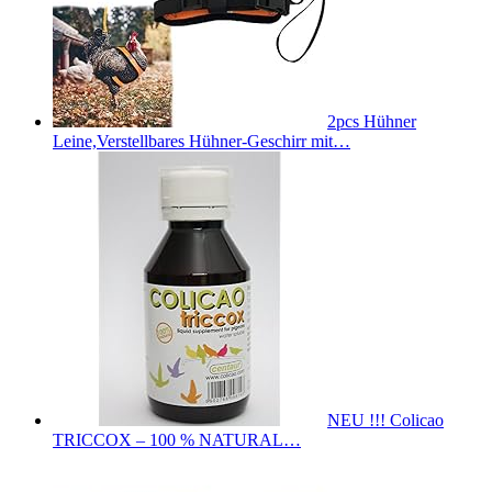
2pcs Hühner
Leine,Verstellbares Hühner-Geschirr mit…
NEU !!! Colicao
TRICCOX – 100 % NATURAL…