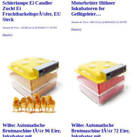
Schierlampe Ei Candler
Motorbrüter Hühner
Zucht Ei
Inkubatoren for
FruchtbarkeitsprÃ¼fer, EU
Geflügeleier…
Steck
Amazon.de Price:
490,31
€
(as of 08/04/2023 22:20 PST-
Amazon.de Price:
20,34
€
(as of 30/10/2025 17:16 PST-
Details
)
Details
)
Wiltec Automatische
Wiltec Automatische
Brutmaschine fÃ¼r 96 Eier,
Brutmaschine fÃ¼r 72 Eier,
Inkubator mit
Inkubator mit