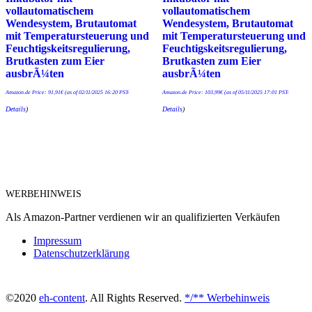
vollautomatischem
vollautomatischem
Wendesystem, Brutautomat
Wendesystem, Brutautomat
mit Temperatursteuerung und
mit Temperatursteuerung und
Feuchtigskeitsregulierung,
Feuchtigskeitsregulierung,
Brutkasten zum Eier
Brutkasten zum Eier
ausbrÃ¼ten
ausbrÃ¼ten
Amazon.de Price:
91,91
€
(as of 02/11/2025 16:20 PST-
Amazon.de Price:
103,99
€
(as of 05/11/2025 17:01 PST-
Details
)
Details
)
WERBEHINWEIS
Als Amazon-Partner verdienen wir an qualifizierten Verkäufen
Impressum
Datenschutzerklärung
©2020
eh-content
. All Rights Reserved.
*/** Werbehinweis