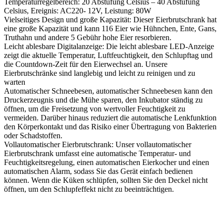
Temperaturregelbereich: 20 Abstufung Celsius – 40 Abstufung
Celsius, Ereignis: AC220- 12V, Leistung: 80W
Vielseitiges Design und große Kapazität: Dieser Eierbrutschrank hat
eine große Kapazität und kann 116 Eier wie Hühnchen, Ente, Gans,
Truthahn und andere 5 Gebühr hohe Eier resorbieren.
Leicht ablesbare Digitalanzeige: Die leicht ablesbare LED-Anzeige
zeigt die aktuelle Temperatur, Luftfeuchtigkeit, den Schlupftag und
die Countdown-Zeit für den Eierwechsel an. Unsere
Eierbrutschränke sind langlebig und leicht zu reinigen und zu
warten
Automatischer Schneebesen, automatischer Schneebesen kann den
Druckerzeugnis und die Mühe sparen, den Inkubator ständig zu
öffnen, um die Freisetzung von wertvoller Feuchtigkeit zu
vermeiden. Darüber hinaus reduziert die automatische Lenkfunktion
den Körperkontakt und das Risiko einer Übertragung von Bakterien
oder Schadstoffen.
Vollautomatischer Eierbrutschrank: Unser vollautomatischer
Eierbrutschrank umfasst eine automatische Temperatur- und
Feuchtigkeitsregelung, einen automatischen Eierkocher und einen
automatischen Alarm, sodass Sie das Gerät einfach bedienen
können. Wenn die Küken schlüpfen, sollten Sie den Deckel nicht
öffnen, um den Schlupfeffekt nicht zu beeinträchtigen.