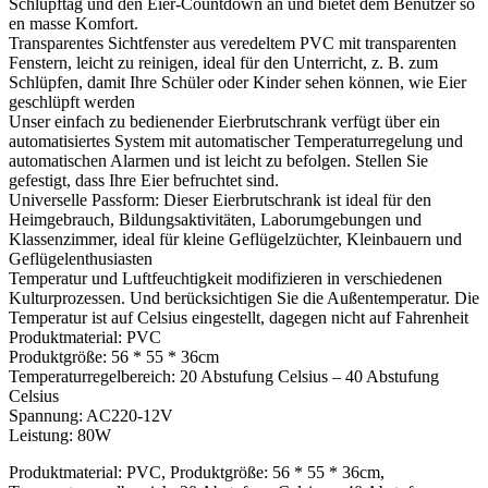
Schlupftag und den Eier-Countdown an und bietet dem Benutzer so
en masse Komfort.
Transparentes Sichtfenster aus veredeltem PVC mit transparenten
Fenstern, leicht zu reinigen, ideal für den Unterricht, z. B. zum
Schlüpfen, damit Ihre Schüler oder Kinder sehen können, wie Eier
geschlüpft werden
Unser einfach zu bedienender Eierbrutschrank verfügt über ein
automatisiertes System mit automatischer Temperaturregelung und
automatischen Alarmen und ist leicht zu befolgen. Stellen Sie
gefestigt, dass Ihre Eier befruchtet sind.
Universelle Passform: Dieser Eierbrutschrank ist ideal für den
Heimgebrauch, Bildungsaktivitäten, Laborumgebungen und
Klassenzimmer, ideal für kleine Geflügelzüchter, Kleinbauern und
Geflügelenthusiasten
Temperatur und Luftfeuchtigkeit modifizieren in verschiedenen
Kulturprozessen. Und berücksichtigen Sie die Außentemperatur. Die
Temperatur ist auf Celsius eingestellt, dagegen nicht auf Fahrenheit
Produktmaterial: PVC
Produktgröße: 56 * 55 * 36cm
Temperaturregelbereich: 20 Abstufung Celsius – 40 Abstufung
Celsius
Spannung: AC220-12V
Leistung: 80W
Produktmaterial: PVC, Produktgröße: 56 * 55 * 36cm,