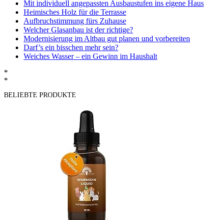
Mit individuell angepassten Ausbaustufen ins eigene Haus
Heimisches Holz für die Terrasse
Aufbruchstimmung fürs Zuhause
Welcher Glasanbau ist der richtige?
Modernisierung im Altbau gut planen und vorbereiten
Darf’s ein bisschen mehr sein?
Weiches Wasser – ein Gewinn im Haushalt
*
*
BELIEBTE PRODUKTE