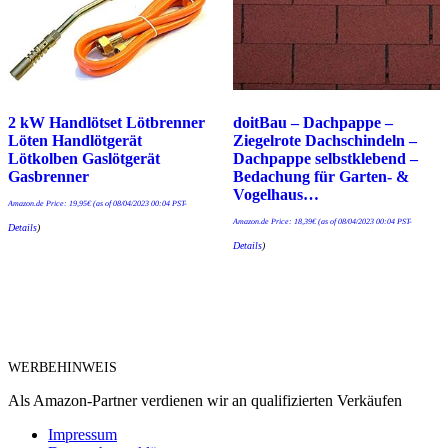
2 kW Handlötset Lötbrenner
doitBau – Dachpappe –
Löten Handlötgerät
Ziegelrote Dachschindeln –
Lötkolben Gaslötgerät
Dachpappe selbstklebend –
Gasbrenner
Bedachung für Garten- &
Vogelhaus…
Amazon.de Price:
19,95
€
(as of 08/04/2023 00:04 PST-
Amazon.de Price:
18,39
€
(as of 08/04/2023 00:04 PST-
Details
)
Details
)
WERBEHINWEIS
Als Amazon-Partner verdienen wir an qualifizierten Verkäufen
Impressum