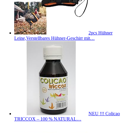
2pcs Hühner
Leine,Verstellbares Hühner-Geschirr mit…
NEU !!! Colicao
TRICCOX – 100 % NATURAL…