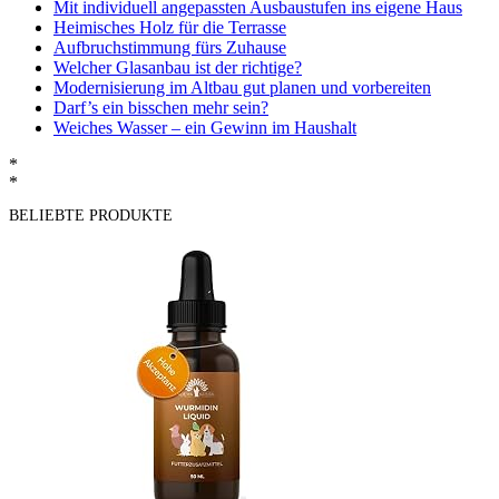
Mit individuell angepassten Ausbaustufen ins eigene Haus
Heimisches Holz für die Terrasse
Aufbruchstimmung fürs Zuhause
Welcher Glasanbau ist der richtige?
Modernisierung im Altbau gut planen und vorbereiten
Darf’s ein bisschen mehr sein?
Weiches Wasser – ein Gewinn im Haushalt
*
*
BELIEBTE PRODUKTE