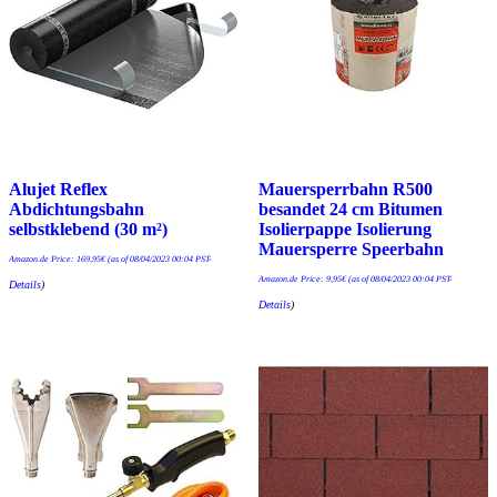
Alujet Reflex
Mauersperrbahn R500
Abdichtungsbahn
besandet 24 cm Bitumen
selbstklebend (30 m²)
Isolierpappe Isolierung
Mauersperre Speerbahn
Amazon.de Price:
169,95
€
(as of 08/04/2023 00:04 PST-
Amazon.de Price:
9,95
€
(as of 08/04/2023 00:04 PST-
Details
)
Details
)