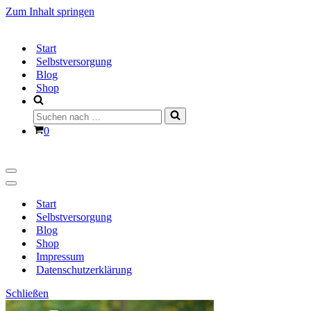
Zum Inhalt springen
Start
Selbstversorgung
Blog
Shop
Suchen
nach …
Warenkorb
0
Navigationsmenü
Navigationsmenü
Start
Selbstversorgung
Blog
Shop
Impressum
Datenschutzerklärung
Schließen