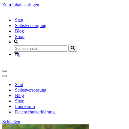
Zum Inhalt springen
Start
Selbstversorgung
Blog
Shop
Suchen
nach …
Warenkorb
0
Navigationsmenü
Navigationsmenü
Start
Selbstversorgung
Blog
Shop
Impressum
Datenschutzerklärung
Schließen