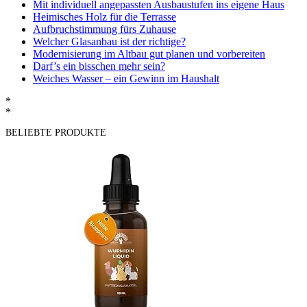
Mit individuell angepassten Ausbaustufen ins eigene Haus
Heimisches Holz für die Terrasse
Aufbruchstimmung fürs Zuhause
Welcher Glasanbau ist der richtige?
Modernisierung im Altbau gut planen und vorbereiten
Darf’s ein bisschen mehr sein?
Weiches Wasser – ein Gewinn im Haushalt
*
*
BELIEBTE PRODUKTE