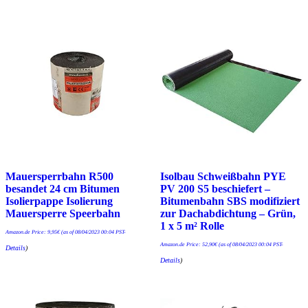
Mauersperrbahn R500
Isolbau Schweißbahn PYE
besandet 24 cm Bitumen
PV 200 S5 beschiefert –
Isolierpappe Isolierung
Bitumenbahn SBS modifiziert
Mauersperre Speerbahn
zur Dachabdichtung – Grün,
1 x 5 m² Rolle
Amazon.de Price:
9,95
€
(as of 08/04/2023 00:04 PST-
Amazon.de Price:
52,90
€
(as of 08/04/2023 00:04 PST-
Details
)
Details
)