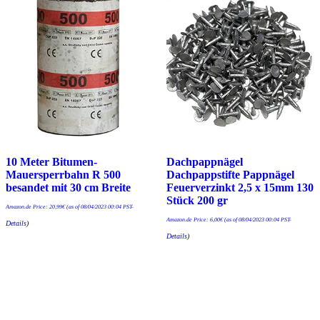
10 Meter Bitumen-
Dachpappnägel
Mauersperrbahn R 500
Dachpappstifte Pappnägel
besandet mit 30 cm Breite
Feuerverzinkt 2,5 x 15mm 130
Stück 200 gr
Amazon.de Price:
20,99
€
(as of 08/04/2023 00:04 PST-
Amazon.de Price:
6,00
€
(as of 08/04/2023 00:04 PST-
Details
)
Details
)