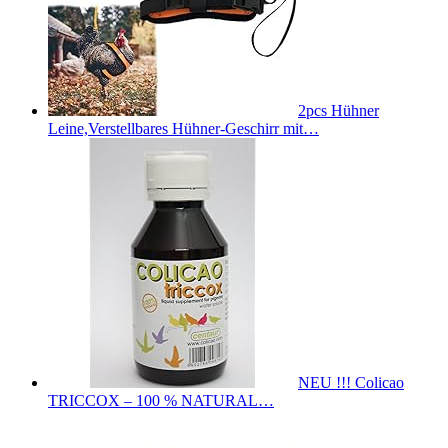
2pcs Hühner
Leine,Verstellbares Hühner-Geschirr mit…
NEU !!! Colicao
TRICCOX – 100 % NATURAL…