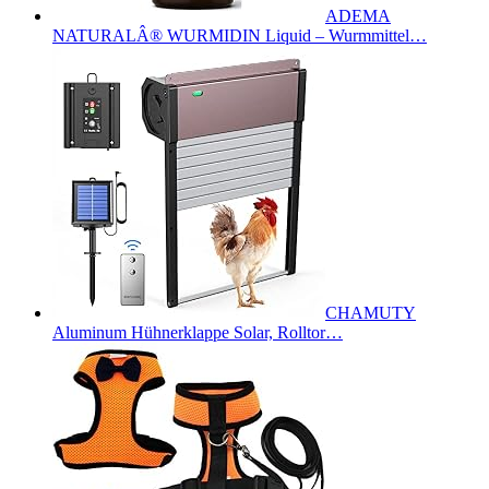
ADEMA
NATURALÂ® WURMIDIN Liquid – Wurmmittel…
CHAMUTY
Aluminum Hühnerklappe Solar, Rolltor…