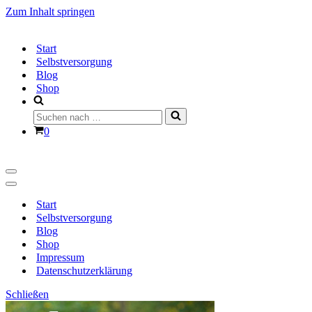
Zum Inhalt springen
Start
Selbstversorgung
Blog
Shop
Suchen
nach …
Warenkorb
0
Navigationsmenü
Navigationsmenü
Start
Selbstversorgung
Blog
Shop
Impressum
Datenschutzerklärung
Schließen