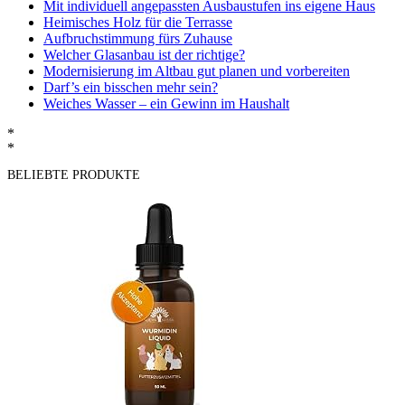
Mit individuell angepassten Ausbaustufen ins eigene Haus
Heimisches Holz für die Terrasse
Aufbruchstimmung fürs Zuhause
Welcher Glasanbau ist der richtige?
Modernisierung im Altbau gut planen und vorbereiten
Darf’s ein bisschen mehr sein?
Weiches Wasser – ein Gewinn im Haushalt
*
*
BELIEBTE PRODUKTE