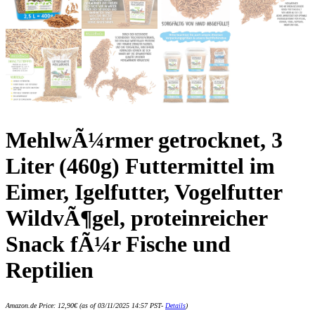
MehlwÃ¼rmer getrocknet, 3
Liter (460g) Futtermittel im
Eimer, Igelfutter, Vogelfutter
WildvÃ¶gel, proteinreicher
Snack fÃ¼r Fische und
Reptilien
Amazon.de Price:
12,90
€
(as of 03/11/2025 14:57 PST-
Details
)