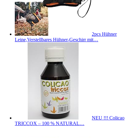
2pcs Hühner
Leine,Verstellbares Hühner-Geschirr mit…
NEU !!! Colicao
TRICCOX – 100 % NATURAL…