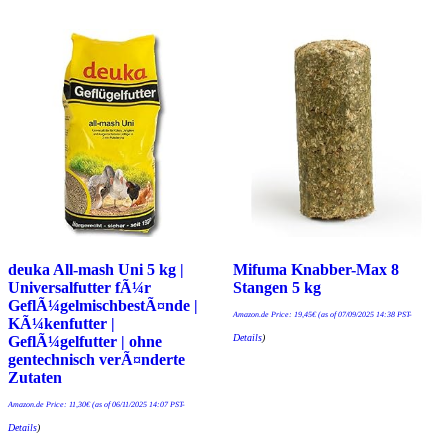
deuka All-mash Uni 5 kg |
Mifuma Knabber-Max 8
Universalfutter fÃ¼r
Stangen 5 kg
GeflÃ¼gelmischbestÃ¤nde |
Amazon.de Price:
19,45
€
(as of 07/09/2025 14:38 PST-
KÃ¼kenfutter |
Details
)
GeflÃ¼gelfutter | ohne
gentechnisch verÃ¤nderte
Zutaten
Amazon.de Price:
11,30
€
(as of 06/11/2025 14:07 PST-
Details
)