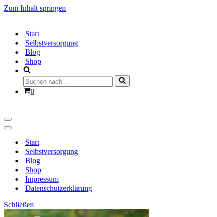
Zum Inhalt springen
Start
Selbstversorgung
Blog
Shop
Suchen
nach …
Warenkorb
0
Navigationsmenü
Navigationsmenü
Start
Selbstversorgung
Blog
Shop
Impressum
Datenschutzerklärung
Schließen