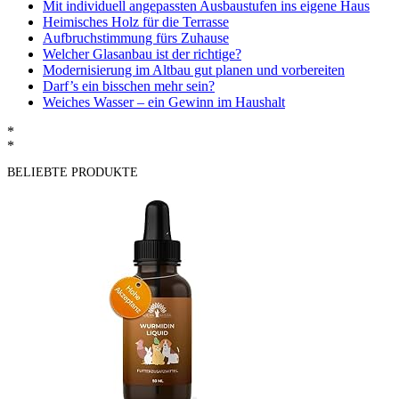
Mit individuell angepassten Ausbaustufen ins eigene Haus
Heimisches Holz für die Terrasse
Aufbruchstimmung fürs Zuhause
Welcher Glasanbau ist der richtige?
Modernisierung im Altbau gut planen und vorbereiten
Darf’s ein bisschen mehr sein?
Weiches Wasser – ein Gewinn im Haushalt
*
*
BELIEBTE PRODUKTE