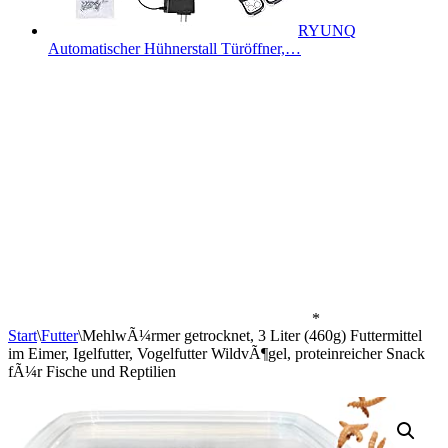
RYUNQ
Automatischer Hühnerstall Türöffner,…
*
Start
\
Futter
\
MehlwÃ¼rmer getrocknet, 3 Liter (460g) Futtermittel
im Eimer, Igelfutter, Vogelfutter WildvÃ¶gel, proteinreicher Snack
fÃ¼r Fische und Reptilien