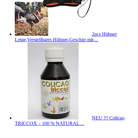
2pcs Hühner
Leine,Verstellbares Hühner-Geschirr mit…
NEU !!! Colicao
TRICCOX – 100 % NATURAL…