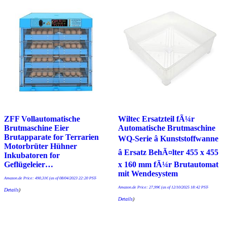
ZFF Vollautomatische
Wiltec Ersatzteil fÃ¼r
Brutmaschine Eier
Automatische Brutmaschine
Brutapparate for Terrarien
WQ-Serie â Kunststoffwanne
Motorbrüter Hühner
â Ersatz BehÃ¤lter 455 x 455
Inkubatoren for
Geflügeleier…
x 160 mm fÃ¼r Brutautomat
mit Wendesystem
Amazon.de Price:
490,31
€
(as of 08/04/2023 22:20 PST-
Amazon.de Price:
27,99
€
(as of 12/10/2025 18:42 PST-
Details
)
Details
)