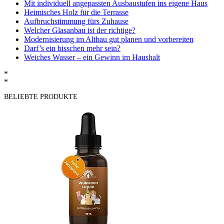
Mit individuell angepassten Ausbaustufen ins eigene Haus
Heimisches Holz für die Terrasse
Aufbruchstimmung fürs Zuhause
Welcher Glasanbau ist der richtige?
Modernisierung im Altbau gut planen und vorbereiten
Darf’s ein bisschen mehr sein?
Weiches Wasser – ein Gewinn im Haushalt
*
*
BELIEBTE PRODUKTE