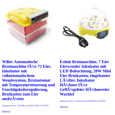
Wiltec Automatische
Estink Brutmaschine, 7 Eier
Brutmaschine fÃ¼r 72 Eier,
Eierwender Inkubator mit
Inkubator mit
LED Beleuchtung, 20W Mini
vollautomatischem
Eier Brutkasten, eingebauter
Wendesystem, Brutautomat
LÃ¼fter, Inkubator
mit Temperatursteuerung und
HÃ¼hner fÃ¼r
Feuchtigskeitsregulierung,
GeflÃ¼geleier HÃ¼hnereier
Brutkasten zum Eier
Wachtel
ausbrÃ¼ten
Amazon.de Price:
36,14
€
(as of 27/09/2025 16:43 PST-
Amazon.de Price:
103,99
€
(as of 05/11/2025 17:01 PST-
Details
)
Details
)