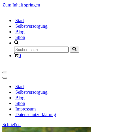
Zum Inhalt springen
Start
Selbstversorgung
Blog
Shop
Suchen
nach …
Warenkorb
0
Navigationsmenü
Navigationsmenü
Start
Selbstversorgung
Blog
Shop
Impressum
Datenschutzerklärung
Schließen