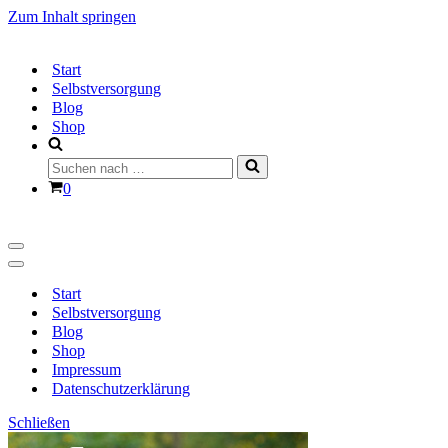
Zum Inhalt springen
Start
Selbstversorgung
Blog
Shop
Suchen
nach …
Warenkorb
0
Navigationsmenü
Navigationsmenü
Start
Selbstversorgung
Blog
Shop
Impressum
Datenschutzerklärung
Schließen