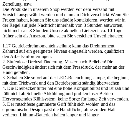
Zerteilung, usw.
Die Produkte in unserem Shop werden vor dem Versand mit
Vorsicht ausgewählt werden und dann an Dich verschickt.Wenn Sie
Fragen haben, können Sie uns ständig kontaktieren, werden wir in
der Regel auf jede Nachricht innerhalb von 3 Stunden antworten,
nicht mehr als 8 Stunden.Unsere aktuellen Lieferzeit ca. 10 Tage
früher sein als Amazon, bitte seien Sie versichert Unverheirateter.
1.17 Getriebedrehmomenteinstellung kann das Drehmoment
Zahnrad auf ein geeignetes Niveau eingestellt werden, qualifiziert
den Arbeitsanforderungen.
2. Stufenlose Drehzahländerung, Master nach Belieben!Die
Geschwindigkeit ändert sich mit dem Pressdruck, der mehr an der
Hand gefallen.
3. Schalten Sie sofort auf der LED-Beleuchtungslampe, die beginnt,
mit dem Triebwerk und den Betriebspunkt ständig überwachen.
4. Die Dreibackenfutter hat eine hohe Kompatibilität und ist zäh und
fällt nicht ab.Schnelle Abkühlung und problemloser Betrieb
Hervorragendes Kühlsystem, keine Sorge für lange Zeit verwenden.
5. Der rutschfeste gummierte Griff fühlt sich wohler, und das
ergonomische Design paßt die Handfläche, ohne zu den Halt
verlieren.Lithium-Batterien halten länger und länger.