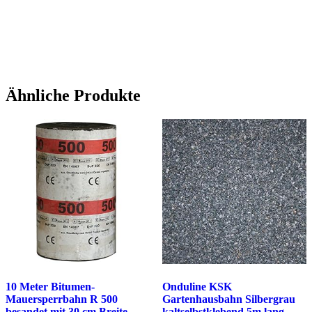
Ähnliche Produkte
10 Meter Bitumen-
Onduline KSK
Mauersperrbahn R 500
Gartenhausbahn Silbergrau
besandet mit 30 cm Breite
kaltselbstklebend 5m lang –