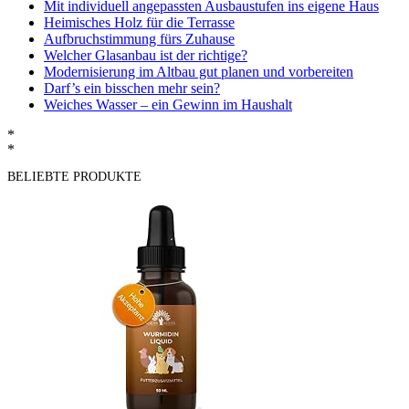
Mit individuell angepassten Ausbaustufen ins eigene Haus
Heimisches Holz für die Terrasse
Aufbruchstimmung fürs Zuhause
Welcher Glasanbau ist der richtige?
Modernisierung im Altbau gut planen und vorbereiten
Darf’s ein bisschen mehr sein?
Weiches Wasser – ein Gewinn im Haushalt
*
*
BELIEBTE PRODUKTE