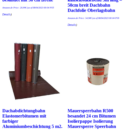
50cm breit Dachbahn
Amazon.de Price:
20,99
€
(as of 08/04/2023 00:04 PST-
Dachfolie Oberlagsbahn
Details
)
Amazon.de Price:
54,90
€
(as of 08/04/2023 00:04 PST-
Details
)
Dachabdichtungbahn
Mauersperrbahn R500
Elastomerbitumen mit
besandet 24 cm Bitumen
farbiger
Isolierpappe Isolierung
Aluminiumbeschichtung 5 m2.
Mauersperre Speerbahn