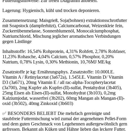
Fütterungshinweise: Zur freien Diagramm anbieten.
Lagerung: Hygienisch, kühl und trocken deponieren.
Zusammensetzung: Maisgrieß, Soja(bohnen) extraktionsschrotfutter
mit Soapstock (dampferhitzt), Calciumcarbonat, Weizenkleie fein,
Zuckerrübenmelasse, Sonnenblumenöl, Monocalciumphosphat,
Natriumchlorid, Mischung jeglicher aromatischen Verbindungen
gegen Lästlinge
Inhaltsstoffe: 16,54% Rohprotein, 4,31% Rohfett, 2,78% Rohfaser,
11,23% Rohasche, 4,04% Calcium, 0,57% Phosphor, 0,20%
Natrium, 0,78% Lysin, 0,30% Methionin, 10,76MJ ME/kg
Zusatzstoffe je kg: Ernährungsphys. Zusatzstoffe: 10.000I.E.
Vitamin A / Retinylacetat (3a672a), 1.545I.E. Vitamin D/ Vitamin
D3 (3a671), 20mg Vitamin E / all rac-alpha-Tocopherylacetat
(3a700), 2mg Kupfer als Kupfer-(II)-sulfat, Pentahydrat (3b405),
25mg Eisen als Eisen-(II)-sulfat, Monohydrat (3b103), 0,2mg
Kalziumjodat, wasserfrei (3b202), 60mg Mangan als Mangan-(II)-
oxid (3b502), 40mg Zinkoxid (3b603)
✅ BESONDERS BELIEBT Die mehrfach gereinigte und
staubfreie Futtermischung wird zumal der angenehmen Pellet-Form
und dem guten Geschmack von Legehennen außergewöhnlich gern
gefressen. Bekannt als Küken und Hähne lieben das leckere Futter.