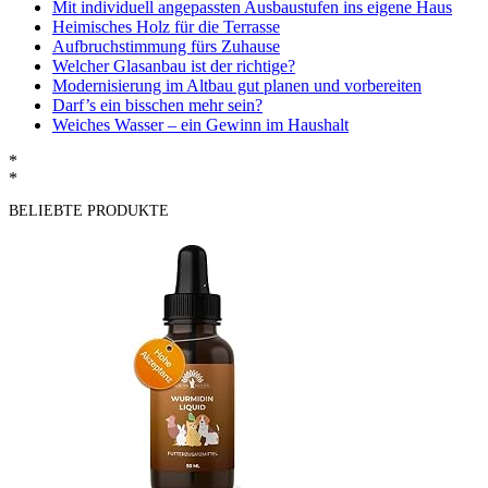
Mit individuell angepassten Ausbaustufen ins eigene Haus
Heimisches Holz für die Terrasse
Aufbruchstimmung fürs Zuhause
Welcher Glasanbau ist der richtige?
Modernisierung im Altbau gut planen und vorbereiten
Darf’s ein bisschen mehr sein?
Weiches Wasser – ein Gewinn im Haushalt
*
*
BELIEBTE PRODUKTE