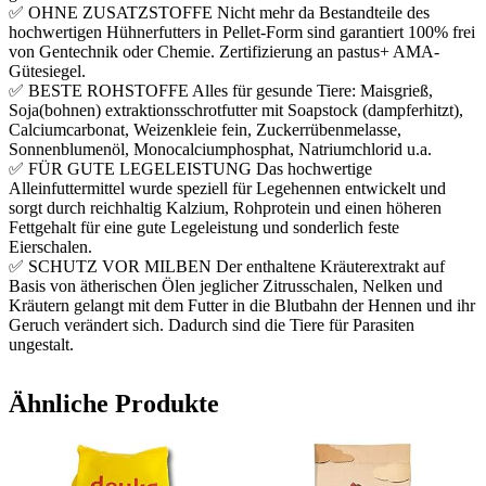
✅ OHNE ZUSATZSTOFFE Nicht mehr da Bestandteile des
hochwertigen Hühnerfutters in Pellet-Form sind garantiert 100% frei
von Gentechnik oder Chemie. Zertifizierung an pastus+ AMA-
Gütesiegel.
✅ BESTE ROHSTOFFE Alles für gesunde Tiere: Maisgrieß,
Soja(bohnen) extraktionsschrotfutter mit Soapstock (dampferhitzt),
Calciumcarbonat, Weizenkleie fein, Zuckerrübenmelasse,
Sonnenblumenöl, Monocalciumphosphat, Natriumchlorid u.a.
✅ FÜR GUTE LEGELEISTUNG Das hochwertige
Alleinfuttermittel wurde speziell für Legehennen entwickelt und
sorgt durch reichhaltig Kalzium, Rohprotein und einen höheren
Fettgehalt für eine gute Legeleistung und sonderlich feste
Eierschalen.
✅ SCHUTZ VOR MILBEN Der enthaltene Kräuterextrakt auf
Basis von ätherischen Ölen jeglicher Zitrusschalen, Nelken und
Kräutern gelangt mit dem Futter in die Blutbahn der Hennen und ihr
Geruch verändert sich. Dadurch sind die Tiere für Parasiten
ungestalt.
Ähnliche Produkte