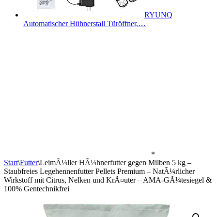
RYUNQ
Automatischer Hühnerstall Türöffner,…
*
Start
\
Futter
\
LeimÃ¼ller HÃ¼hnerfutter gegen Milben 5 kg –
Staubfreies Legehennenfutter Pellets Premium – NatÃ¼rlicher
Wirkstoff mit Citrus, Nelken und KrÃ¤uter – AMA-GÃ¼tesiegel &
100% Gentechnikfrei