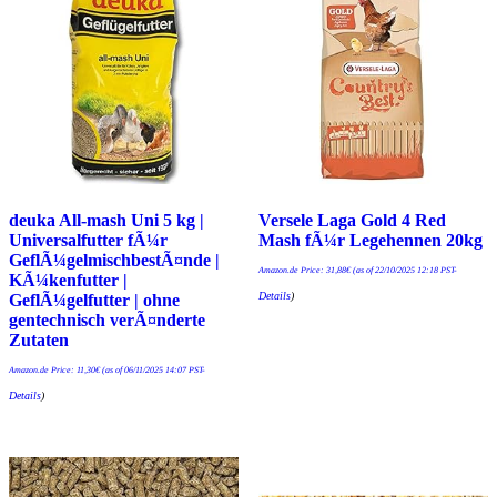
deuka All-mash Uni 5 kg |
Versele Laga Gold 4 Red
Universalfutter fÃ¼r
Mash fÃ¼r Legehennen 20kg
GeflÃ¼gelmischbestÃ¤nde |
Amazon.de Price:
31,88
€
(as of 22/10/2025 12:18 PST-
KÃ¼kenfutter |
Details
)
GeflÃ¼gelfutter | ohne
gentechnisch verÃ¤nderte
Zutaten
Amazon.de Price:
11,30
€
(as of 06/11/2025 14:07 PST-
Details
)