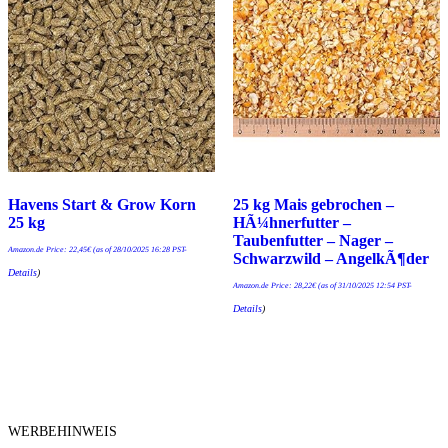
Havens Start & Grow Korn
25 kg Mais gebrochen –
25 kg
HÃ¼hnerfutter –
Taubenfutter – Nager –
Amazon.de Price:
22,45
€
(as of 28/10/2025 16:28 PST-
Schwarzwild – AngelkÃ¶der
Details
)
Amazon.de Price:
28,22
€
(as of 31/10/2025 12:54 PST-
Details
)
WERBEHINWEIS