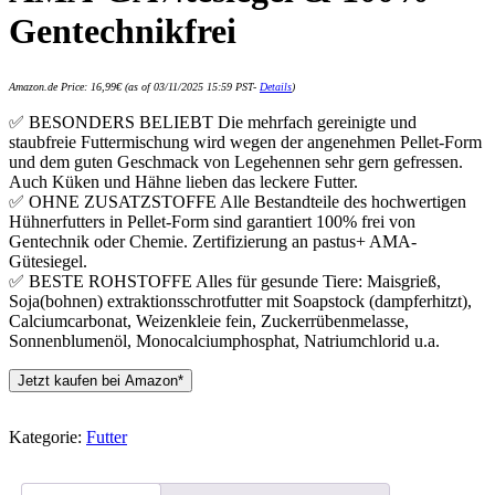
Gentechnikfrei
Amazon.de Price:
16,99
€
(as of 03/11/2025 15:59 PST-
Details
)
✅ BESONDERS BELIEBT Die mehrfach gereinigte und
staubfreie Futtermischung wird wegen der angenehmen Pellet-Form
und dem guten Geschmack von Legehennen sehr gern gefressen.
Auch Küken und Hähne lieben das leckere Futter.
✅ OHNE ZUSATZSTOFFE Alle Bestandteile des hochwertigen
Hühnerfutters in Pellet-Form sind garantiert 100% frei von
Gentechnik oder Chemie. Zertifizierung an pastus+ AMA-
Gütesiegel.
✅ BESTE ROHSTOFFE Alles für gesunde Tiere: Maisgrieß,
Soja(bohnen) extraktionsschrotfutter mit Soapstock (dampferhitzt),
Calciumcarbonat, Weizenkleie fein, Zuckerrübenmelasse,
Sonnenblumenöl, Monocalciumphosphat, Natriumchlorid u.a.
Jetzt kaufen bei Amazon*
Kategorie:
Futter