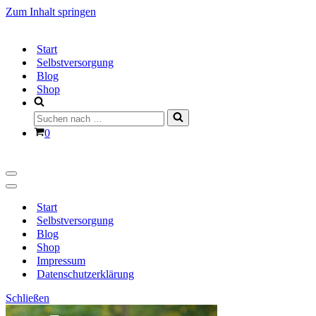
Zum Inhalt springen
Start
Selbstversorgung
Blog
Shop
Suchen
nach …
Warenkorb
0
Navigationsmenü
Navigationsmenü
Start
Selbstversorgung
Blog
Shop
Impressum
Datenschutzerklärung
Schließen