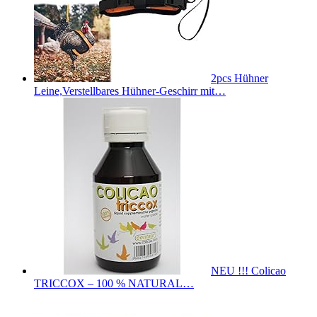
2pcs Hühner
Leine,Verstellbares Hühner-Geschirr mit…
NEU !!! Colicao
TRICCOX – 100 % NATURAL…