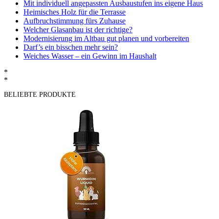
Mit individuell angepassten Ausbaustufen ins eigene Haus
Heimisches Holz für die Terrasse
Aufbruchstimmung fürs Zuhause
Welcher Glasanbau ist der richtige?
Modernisierung im Altbau gut planen und vorbereiten
Darf’s ein bisschen mehr sein?
Weiches Wasser – ein Gewinn im Haushalt
*
*
BELIEBTE PRODUKTE