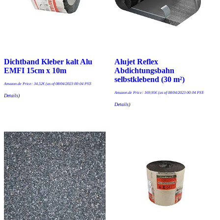
Dichtband Kleber kalt Alu
Alujet Reflex
EMFI 15cm x 10m
Abdichtungsbahn
selbstklebend (30 m²)
Amazon.de Price:
34,52
€
(as of 08/04/2023 00:04 PST-
Amazon.de Price:
169,95
€
(as of 08/04/2023 00:04 PST-
Details
)
Details
)