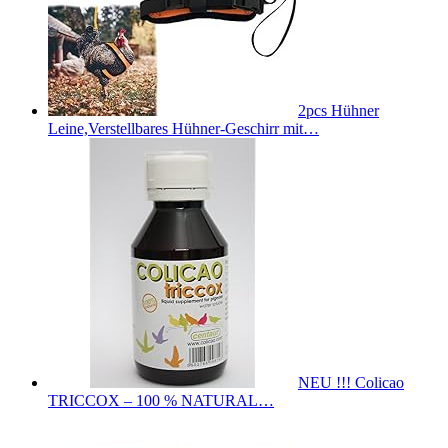
2pcs Hühner
Leine,Verstellbares Hühner-Geschirr mit…
NEU !!! Colicao
TRICCOX – 100 % NATURAL…