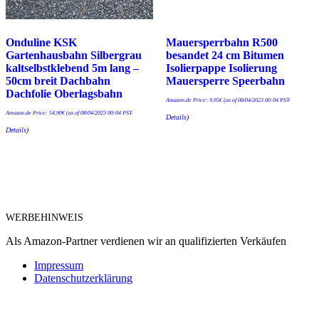
Onduline KSK
Mauersperrbahn R500
Gartenhausbahn Silbergrau
besandet 24 cm Bitumen
kaltselbstklebend 5m lang –
Isolierpappe Isolierung
50cm breit Dachbahn
Mauersperre Speerbahn
Dachfolie Oberlagsbahn
Amazon.de Price:
9,95
€
(as of 08/04/2023 00:04 PST-
Amazon.de Price:
54,90
€
(as of 08/04/2023 00:04 PST-
Details
)
Details
)
WERBEHINWEIS
Als Amazon-Partner verdienen wir an qualifizierten Verkäufen
Impressum
Datenschutzerklärung