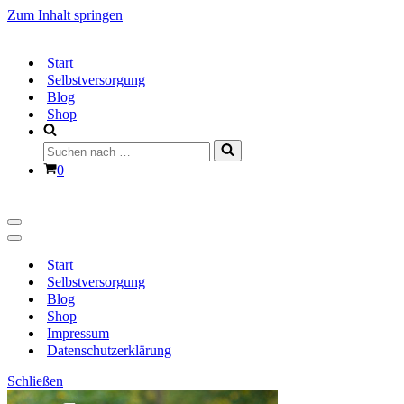
Zum Inhalt springen
Start
Selbstversorgung
Blog
Shop
Suchen
nach …
Warenkorb
0
Navigationsmenü
Navigationsmenü
Start
Selbstversorgung
Blog
Shop
Impressum
Datenschutzerklärung
Schließen