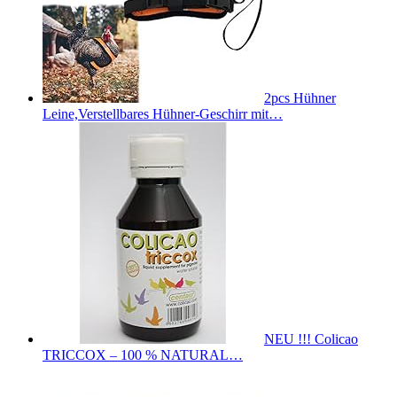
2pcs Hühner
Leine,Verstellbares Hühner-Geschirr mit…
NEU !!! Colicao
TRICCOX – 100 % NATURAL…