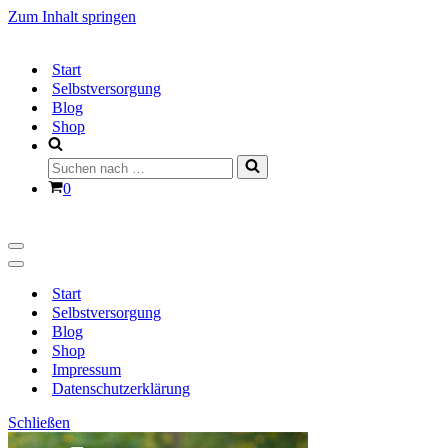
Zum Inhalt springen
Start
Selbstversorgung
Blog
Shop
Suchen
nach …
Warenkorb
0
Navigationsmenü
Navigationsmenü
Start
Selbstversorgung
Blog
Shop
Impressum
Datenschutzerklärung
Schließen