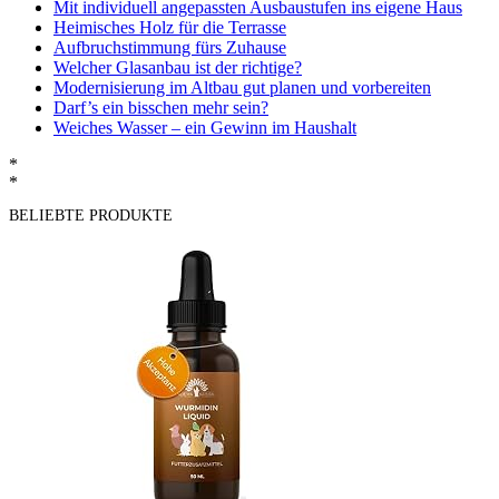
Mit individuell angepassten Ausbaustufen ins eigene Haus
Heimisches Holz für die Terrasse
Aufbruchstimmung fürs Zuhause
Welcher Glasanbau ist der richtige?
Modernisierung im Altbau gut planen und vorbereiten
Darf’s ein bisschen mehr sein?
Weiches Wasser – ein Gewinn im Haushalt
*
*
BELIEBTE PRODUKTE