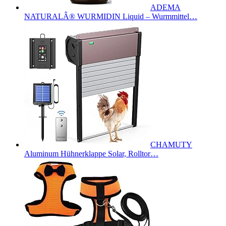
ADEMA
NATURALÂ® WURMIDIN Liquid – Wurmmittel…
CHAMUTY
Aluminum Hühnerklappe Solar, Rolltor…