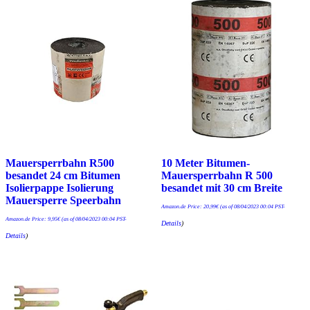
Mauersperrbahn R500
10 Meter Bitumen-
besandet 24 cm Bitumen
Mauersperrbahn R 500
Isolierpappe Isolierung
besandet mit 30 cm Breite
Mauersperre Speerbahn
Amazon.de Price:
20,99
€
(as of 08/04/2023 00:04 PST-
Amazon.de Price:
9,95
€
(as of 08/04/2023 00:04 PST-
Details
)
Details
)