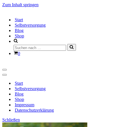
Zum Inhalt springen
Start
Selbstversorgung
Blog
Shop
Suchen
nach …
Warenkorb
0
Navigationsmenü
Navigationsmenü
Start
Selbstversorgung
Blog
Shop
Impressum
Datenschutzerklärung
Schließen