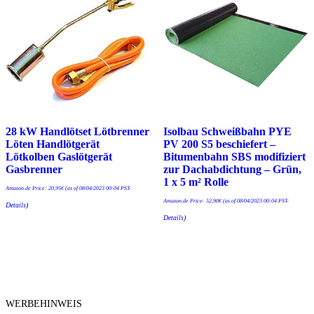
28 kW Handlötset Lötbrenner
Isolbau Schweißbahn PYE
Löten Handlötgerät
PV 200 S5 beschiefert –
Lötkolben Gaslötgerät
Bitumenbahn SBS modifiziert
Gasbrenner
zur Dachabdichtung – Grün,
1 x 5 m² Rolle
Amazon.de Price:
20,95
€
(as of 08/04/2023 00:04 PST-
Amazon.de Price:
52,90
€
(as of 08/04/2023 00:04 PST-
Details
)
Details
)
WERBEHINWEIS