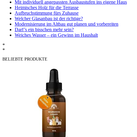
Mit individuell angepassten Ausbaustufen ins eigene Haus
Heimisches Holz für die Terrasse
Aufbruchstimmung fürs Zuhause
Welcher Glasanbau ist der richtige?
Modernisierung im Altbau gut planen und vorbereiten
Darf’s ein bisschen mehr sein?
Weiches Wasser – ein Gewinn im Haushalt
*
*
BELIEBTE PRODUKTE