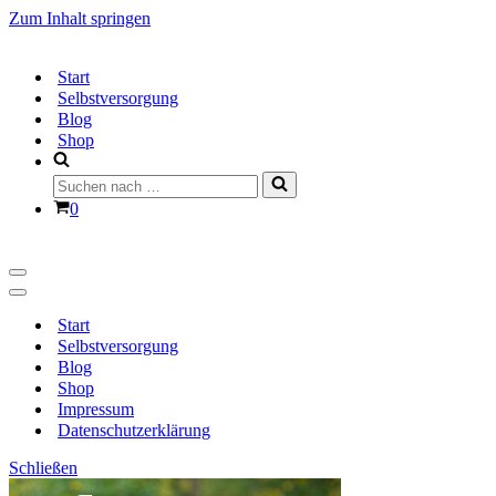
Zum Inhalt springen
Start
Selbstversorgung
Blog
Shop
Suchen
nach …
Warenkorb
0
Navigationsmenü
Navigationsmenü
Start
Selbstversorgung
Blog
Shop
Impressum
Datenschutzerklärung
Schließen