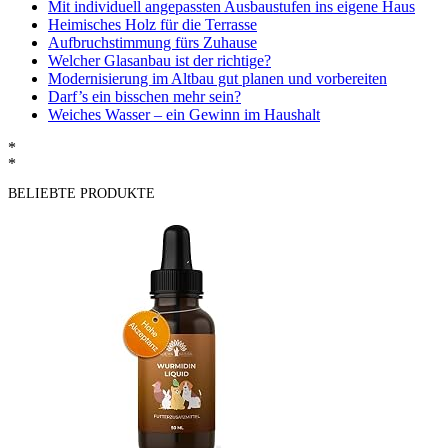
Mit individuell angepassten Ausbaustufen ins eigene Haus
Heimisches Holz für die Terrasse
Aufbruchstimmung fürs Zuhause
Welcher Glasanbau ist der richtige?
Modernisierung im Altbau gut planen und vorbereiten
Darf’s ein bisschen mehr sein?
Weiches Wasser – ein Gewinn im Haushalt
*
*
BELIEBTE PRODUKTE