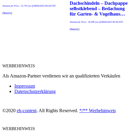
Dachschindeln – Dachpappe
Amazon.de Price:
15,71
€
(as of 08/04/2023 00:04 PST-
selbstklebend – Bedachung
Details
)
für Garten- & Vogelhaus…
Amazon.de Price:
18,39
€
(as of 08/04/2023 00:04 PST-
Details
)
WERBEHINWEIS
Als Amazon-Partner verdienen wir an qualifizierten Verkäufen
Impressum
Datenschutzerklärung
©2020
eh-content
. All Rights Reserved.
*/** Werbehinweis
WERBEHINWEIS