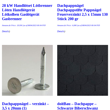
28 kW Handlötset Lötbrenner
Dachpappnägel
Löten Handlötgerät
Dachpappstifte Pappnägel
Lötkolben Gaslötgerät
Feuerverzinkt 2,5 x 15mm 130
Gasbrenner
Stück 200 gr
Amazon.de Price:
20,95
€
(as of 08/04/2023 00:04 PST-
Amazon.de Price:
6,00
€
(as of 08/04/2023 00:04 PST-
Details
)
Details
)
Dachpappnägel – verzinkt –
doitBau – Dachpappe –
3,5 x 20mm (1)
Schwarze Biberschwanz