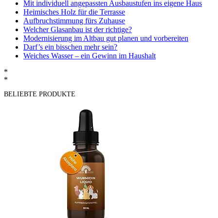
Mit individuell angepassten Ausbaustufen ins eigene Haus
Heimisches Holz für die Terrasse
Aufbruchstimmung fürs Zuhause
Welcher Glasanbau ist der richtige?
Modernisierung im Altbau gut planen und vorbereiten
Darf’s ein bisschen mehr sein?
Weiches Wasser – ein Gewinn im Haushalt
*
*
BELIEBTE PRODUKTE