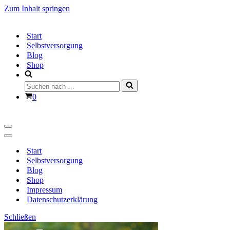
Zum Inhalt springen
Start
Selbstversorgung
Blog
Shop
Suchen
nach …
Warenkorb
0
Navigationsmenü
Navigationsmenü
Start
Selbstversorgung
Blog
Shop
Impressum
Datenschutzerklärung
Schließen