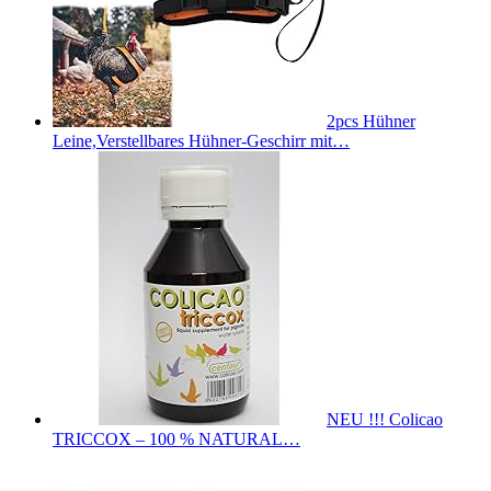
2pcs Hühner
Leine,Verstellbares Hühner-Geschirr mit…
NEU !!! Colicao
TRICCOX – 100 % NATURAL…