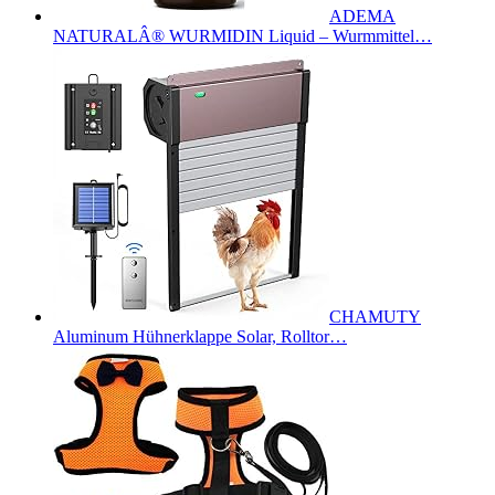
ADEMA
NATURALÂ® WURMIDIN Liquid – Wurmmittel…
CHAMUTY
Aluminum Hühnerklappe Solar, Rolltor…