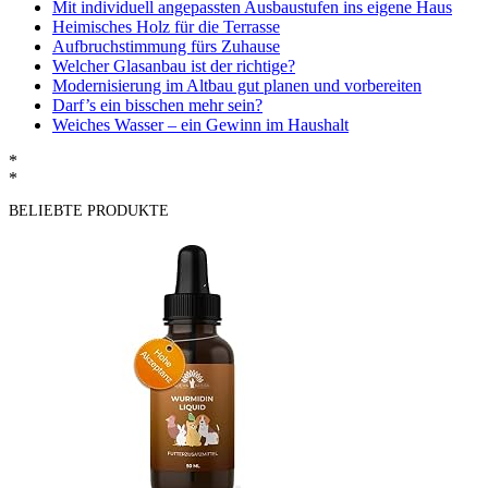
Mit individuell angepassten Ausbaustufen ins eigene Haus
Heimisches Holz für die Terrasse
Aufbruchstimmung fürs Zuhause
Welcher Glasanbau ist der richtige?
Modernisierung im Altbau gut planen und vorbereiten
Darf’s ein bisschen mehr sein?
Weiches Wasser – ein Gewinn im Haushalt
*
*
BELIEBTE PRODUKTE