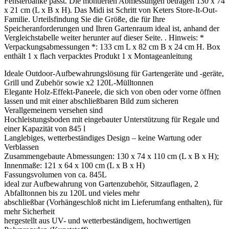
Fensterbänke passt. Die montierten Abmessungen betragen 130 x 74
x 21 cm (L x B x H). Das Midi ist Schritt von Keters Store-It-Out-
Familie. Urteilsfindung Sie die Größe, die für Ihre
Speicheranforderungen und Ihren Gartenraum ideal ist, anhand der
Vergleichstabelle weiter herunter auf dieser Seite. . Hinweis: *
Verpackungsabmessungen *: 133 cm L x 82 cm B x 24 cm H. Box
enthält 1 x flach verpacktes Produkt 1 x Montageanleitung
Ideale Outdoor-Aufbewahrungslösung für Gartengeräte und -geräte,
Grill und Zubehör sowie x2 120L-Mülltonnen
Elegante Holz-Effekt-Paneele, die sich von oben oder vorne öffnen
lassen und mit einer abschließbaren Bild zum sicheren
Verallgemeinern versehen sind
Hochleistungsboden mit eingebauter Unterstützung für Regale und
einer Kapazität von 845 l
Langlebiges, wetterbeständiges Design – keine Wartung oder
Verblassen
Zusammengebaute Abmessungen: 130 x 74 x 110 cm (L x B x H);
Innenmaße: 121 x 64 x 100 cm (L x B x H)
Fassungsvolumen von ca. 845L
ideal zur Aufbewahrung von Gartenzubehör, Sitzauflagen, 2
Abfalltonnen bis zu 120L und vieles mehr
abschließbar (Vorhängeschloß nicht im Lieferumfang enthalten), für
mehr Sicherheit
hergestellt aus UV- und wetterbeständigem, hochwertigen