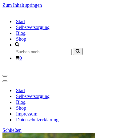
Zum Inhalt springen
Start
Selbstversorgung
Blog
Shop
Suchen
nach …
Warenkorb
0
Navigationsmenü
Navigationsmenü
Start
Selbstversorgung
Blog
Shop
Impressum
Datenschutzerklärung
Schließen