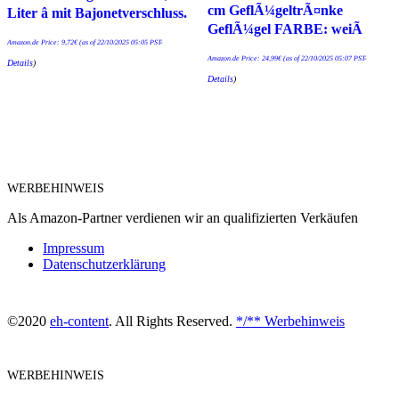
cm GeflÃ¼geltrÃ¤nke
Liter â mit Bajonetverschluss.
GeflÃ¼gel FARBE: weiÃ
Amazon.de Price:
9,72
€
(as of 22/10/2025 05:05 PST-
Amazon.de Price:
24,99
€
(as of 22/10/2025 05:07 PST-
Details
)
Details
)
WERBEHINWEIS
Als Amazon-Partner verdienen wir an qualifizierten Verkäufen
Impressum
Datenschutzerklärung
©2020
eh-content
. All Rights Reserved.
*/** Werbehinweis
WERBEHINWEIS