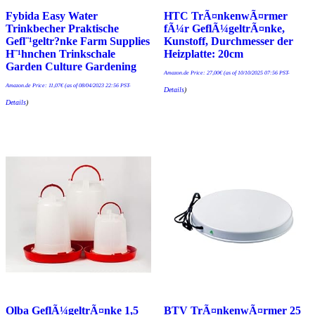
Fybida Easy Water
HTC TrÃ¤nkenwÃ¤rmer
Trinkbecher Praktische
fÃ¼r GeflÃ¼geltrÃ¤nke,
Gefl¨¹geltr?nke Farm Supplies
Kunstoff, Durchmesser der
H¨¹hnchen Trinkschale
Heizplatte: 20cm
Garden Culture Gardening
Amazon.de Price:
27,00
€
(as of 10/10/2025 07:56 PST-
Amazon.de Price:
11,07
€
(as of 08/04/2023 22:56 PST-
Details
)
Details
)
Olba GeflÃ¼geltrÃ¤nke 1,5
BTV TrÃ¤nkenwÃ¤rmer 25