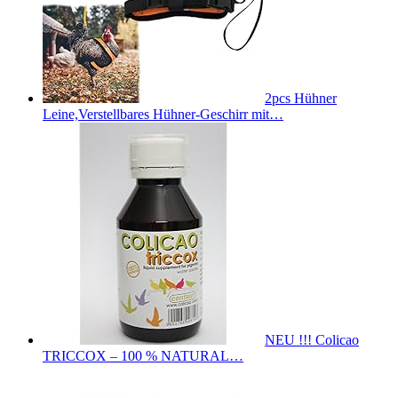
2pcs Hühner
Leine,Verstellbares Hühner-Geschirr mit…
NEU !!! Colicao
TRICCOX – 100 % NATURAL…