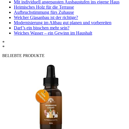
Mit individuell angepassten Ausbaustufen ins eigene Haus
Heimisches Holz für die Terrasse
Aufbruchstimmung fürs Zuhause
Welcher Glasanbau ist der richtige?
Modernisierung im Altbau gut planen und vorbereiten
Darf’s ein bisschen mehr sein?
Weiches Wasser – ein Gewinn im Haushalt
*
*
BELIEBTE PRODUKTE