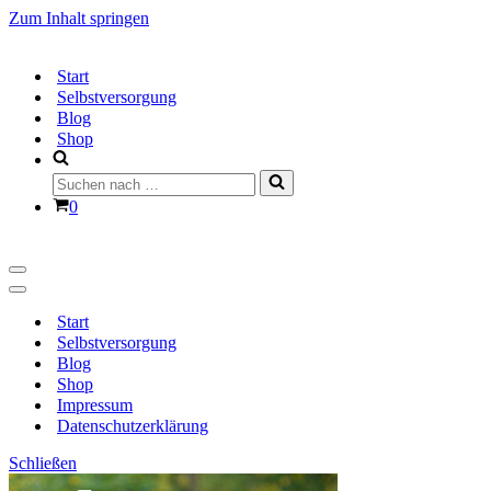
Zum Inhalt springen
Start
Selbstversorgung
Blog
Shop
Suchen
nach …
Warenkorb
0
Navigationsmenü
Navigationsmenü
Start
Selbstversorgung
Blog
Shop
Impressum
Datenschutzerklärung
Schließen