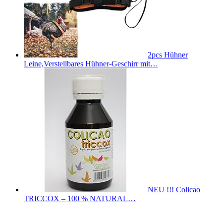
2pcs Hühner
Leine,Verstellbares Hühner-Geschirr mit…
NEU !!! Colicao
TRICCOX – 100 % NATURAL…