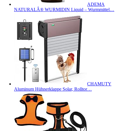
ADEMA
NATURALÂ® WURMIDIN Liquid – Wurmmittel…
CHAMUTY
Aluminum Hühnerklappe Solar, Rolltor…