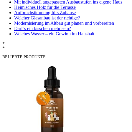
Mit individuell angepassten Ausbaustufen ins eigene Haus
Heimisches Holz für die Terrasse
Aufbruchstimmung fürs Zuhause
Welcher Glasanbau ist der richtige?
Modernisierung im Altbau gut planen und vorbereiten
Darf’s ein bisschen mehr sein?
Weiches Wasser – ein Gewinn im Haushalt
*
*
BELIEBTE PRODUKTE