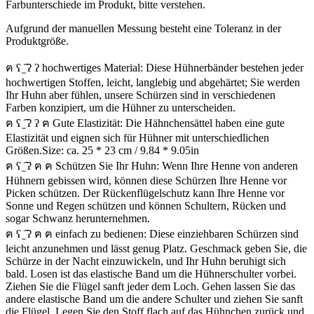
Farbunterschiede im Produkt, bitte verstehen.
Aufgrund der manuellen Messung besteht eine Toleranz in der
Produktgröße.
ฅ ʕ ̫͡ ʔ ʔ hochwertiges Material: Diese Hühnerbänder bestehen jeder
hochwertigen Stoffen, leicht, langlebig und abgehärtet; Sie werden
Ihr Huhn aber fühlen, unsere Schürzen sind in verschiedenen
Farben konzipiert, um die Hühner zu unterscheiden.
ฅ ʕ ̫͡ ʔ ʔ ฅ Gute Elastizität: Die Hähnchensättel haben eine gute
Elastizität und eignen sich für Hühner mit unterschiedlichen
Größen.Size: ca. 25 * 23 cm / 9.84 * 9.05in
ฅ ʕ ̫͡ ʔ ฅ ฅ Schützen Sie Ihr Huhn: Wenn Ihre Henne von anderen
Hühnern gebissen wird, können diese Schürzen Ihre Henne vor
Picken schützen. Der Rückenflügelschutz kann Ihre Henne vor
Sonne und Regen schützen und können Schultern, Rücken und
sogar Schwanz herunternehmen.
ฅ ʕ ̫͡ ʔ ฅ ฅ einfach zu bedienen: Diese einziehbaren Schürzen sind
leicht anzunehmen und lässt genug Platz. Geschmack geben Sie, die
Schürze in der Nacht einzuwickeln, und Ihr Huhn beruhigt sich
bald. Losen ist das elastische Band um die Hühnerschulter vorbei.
Ziehen Sie die Flügel sanft jeder dem Loch. Gehen lassen Sie das
andere elastische Band um die andere Schulter und ziehen Sie sanft
die Flügel. Legen Sie den Stoff flach auf das Hühnchen zurück und