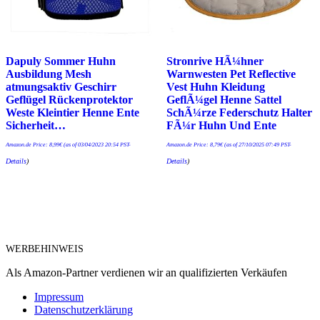
Dapuly Sommer Huhn
Stronrive HÃ¼hner
Ausbildung Mesh
Warnwesten Pet Reflective
atmungsaktiv Geschirr
Vest Huhn Kleidung
Geflügel Rückenprotektor
GeflÃ¼gel Henne Sattel
Weste Kleintier Henne Ente
SchÃ¼rze Federschutz Halter
Sicherheit…
FÃ¼r Huhn Und Ente
Amazon.de Price:
8,99
€
(as of 03/04/2023 20:54 PST-
Amazon.de Price:
8,79
€
(as of 27/10/2025 07:49 PST-
Details
)
Details
)
WERBEHINWEIS
Als Amazon-Partner verdienen wir an qualifizierten Verkäufen
Impressum
Datenschutzerklärung