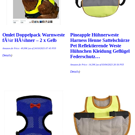
Omlet Doppelpack Warnweste
Pineapple Hühnerweste
fÃ¼r HÃ¼hner – 2 x Gelb
Harness Henne Sattelschürze
Pet Reflektierende Weste
Amazon.de Price:
49,99
€
(as of 24/10/2025 07:45 PST-
Hühnchen Kleidung Geflügel
Details
)
Federschutz…
Amazon.de Price:
14,59
€
(as of 03/04/2023 20:56 PST-
Details
)