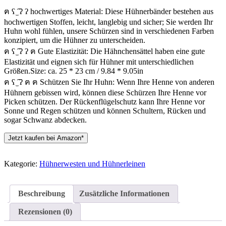
ฅ ʕ ̫͡ ʔ ʔ hochwertiges Material: Diese Hühnerbänder bestehen aus
hochwertigen Stoffen, leicht, langlebig und sicher; Sie werden Ihr
Huhn wohl fühlen, unsere Schürzen sind in verschiedenen Farben
konzipiert, um die Hühner zu unterscheiden.
ฅ ʕ ̫͡ ʔ ʔ ฅ Gute Elastizität: Die Hähnchensättel haben eine gute
Elastizität und eignen sich für Hühner mit unterschiedlichen
Größen.Size: ca. 25 * 23 cm / 9.84 * 9.05in
ฅ ʕ ̫͡ ʔ ฅ ฅ Schützen Sie Ihr Huhn: Wenn Ihre Henne von anderen
Hühnern gebissen wird, können diese Schürzen Ihre Henne vor
Picken schützen. Der Rückenflügelschutz kann Ihre Henne vor
Sonne und Regen schützen und können Schultern, Rücken und
sogar Schwanz abdecken.
Jetzt kaufen bei Amazon*
Kategorie:
Hühnerwesten und Hühnerleinen
Beschreibung
Zusätzliche Informationen
Rezensionen (0)