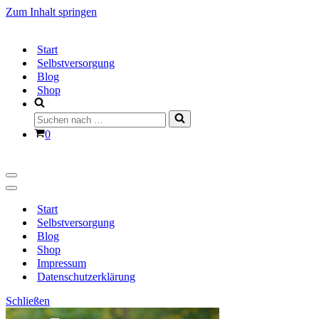
Zum Inhalt springen
Start
Selbstversorgung
Blog
Shop
Suchen
nach …
Warenkorb
0
Navigationsmenü
Navigationsmenü
Start
Selbstversorgung
Blog
Shop
Impressum
Datenschutzerklärung
Schließen