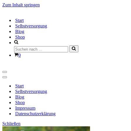
Zum Inhalt springen
Start
Selbstversorgung
Blog
Shop
Suchen
nach …
Warenkorb
0
Navigationsmenü
Navigationsmenü
Start
Selbstversorgung
Blog
Shop
Impressum
Datenschutzerklärung
Schließen