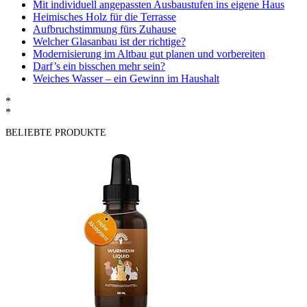
Mit individuell angepassten Ausbaustufen ins eigene Haus
Heimisches Holz für die Terrasse
Aufbruchstimmung fürs Zuhause
Welcher Glasanbau ist der richtige?
Modernisierung im Altbau gut planen und vorbereiten
Darf’s ein bisschen mehr sein?
Weiches Wasser – ein Gewinn im Haushalt
*
*
BELIEBTE PRODUKTE