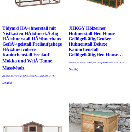
Tidyard HÃ¼hnerstall mit
JHKGY Hölzerner
Nistkasten HÃ¼hnerkÃ¤fig
Hühnerstall Hen House
HÃ¼hnerstall HÃ¼hnerhaus
Geflügelkäfig,Großer
GeflÃ¼gelstall Freilaufgehege
Hühnerstall Deluxe
HÃ¼hnervoliere
Kaninchenstall
Kaninchenstall Freilauf
Geflügelkäfig,Hen House…
Mokka und WeiÃ Tanne
Amazon.de Price:
1.902,89
€
(as of 05/04/2023 20:52 PST-
Massivholz
Details
)
Amazon.de Price:
214,95
€
(as of 05/11/2025 02:57 PST-
Details
)