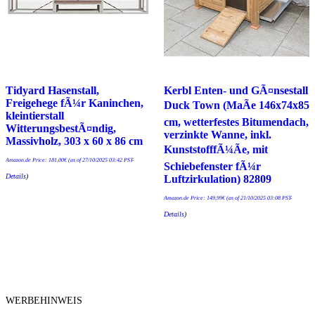
Tidyard Hasenstall,
Kerbl Enten- und GÃ¤nsestall
Freigehege fÃ¼r Kaninchen,
Duck Town (MaÃe 146x74x85
kleintierstall
cm, wetterfestes Bitumendach,
WitterungsbestÃ¤ndig,
verzinkte Wanne, inkl.
Massivholz, 303 x 60 x 86 cm
KunststofffÃ¼Ãe, mit
Amazon.de Price:
181,00
€
(as of 27/10/2025 03:42 PST-
Schiebefenster fÃ¼r
Details
)
Luftzirkulation) 82809
Amazon.de Price:
149,99
€
(as of 21/10/2025 03:08 PST-
Details
)
WERBEHINWEIS