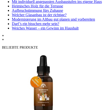
Mit individuell angepassten Ausbaustufen ins eigene Haus
Heimisches Holz für die Terrasse
Aufbruchstimmung fürs Zuhause
Welcher Glasanbau ist der richtige?
Modernisierung im Altbau gut planen und vorbereiten
Darf’s ein bisschen mehr sein?
Weiches Wasser – ein Gewinn im Haushalt
*
*
BELIEBTE PRODUKTE