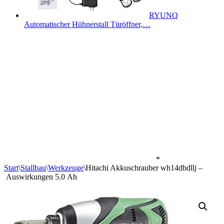
RYUNQ
Automatischer Hühnerstall Türöffner,…
*
Start
\
Stallbau
\
Werkzeuge
\
Hitachi Akkuschrauber wh14dbdllj –
Auswirkungen 5.0 Ah