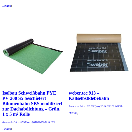
Details
)
Isolbau Schweißbahn PYE
weber.tec 913 –
PV 200 S5 beschiefert –
Kaltselbstklebebahn
Bitumenbahn SBS modifiziert
Amazon.de Price:
189,73
€
(as of 08/04/2023 00:04 PST-
zur Dachabdichtung – Grün,
Details
)
1 x 5 m² Rolle
Amazon.de Price:
52,90
€
(as of 08/04/2023 00:04 PST-
Details
)