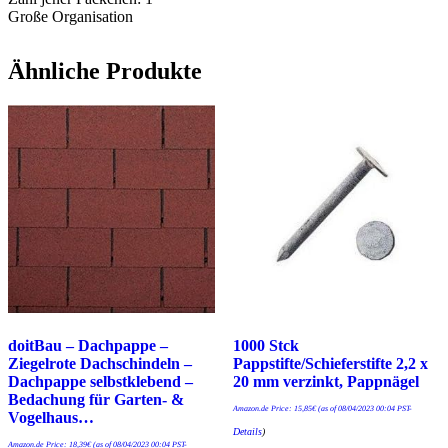
Große Organisation
Ähnliche Produkte
doitBau – Dachpappe –
1000 Stck
Ziegelrote Dachschindeln –
Pappstifte/Schieferstifte 2,2 x
Dachpappe selbstklebend –
20 mm verzinkt, Pappnägel
Bedachung für Garten- &
Amazon.de Price:
15,85
€
(as of 08/04/2023 00:04 PST-
Vogelhaus…
Details
)
Amazon.de Price:
18,39
€
(as of 08/04/2023 00:04 PST-