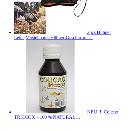
2pcs Hühner
Leine,Verstellbares Hühner-Geschirr mit…
NEU !!! Colicao
TRICCOX – 100 % NATURAL…