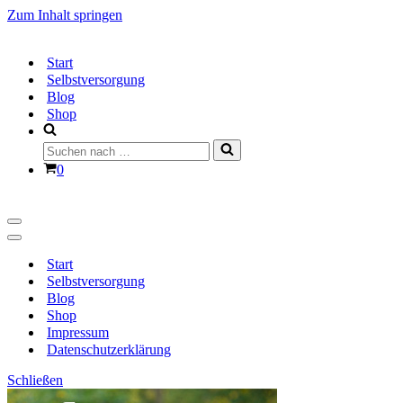
Zum Inhalt springen
Start
Selbstversorgung
Blog
Shop
Suchen
nach …
Warenkorb
0
Navigationsmenü
Navigationsmenü
Start
Selbstversorgung
Blog
Shop
Impressum
Datenschutzerklärung
Schließen