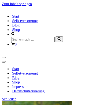
Zum Inhalt springen
Start
Selbstversorgung
Blog
Shop
Suchen
nach …
Warenkorb
0
Navigationsmenü
Navigationsmenü
Start
Selbstversorgung
Blog
Shop
Impressum
Datenschutzerklärung
Schließen