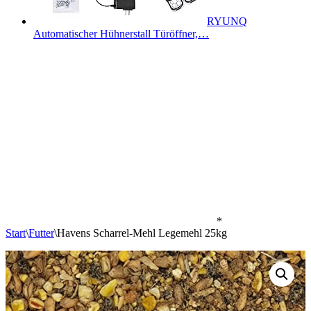
RYUNQ
Automatischer Hühnerstall Türöffner,…
*
Start
\
Futter
\
Havens Scharrel-Mehl Legemehl 25kg