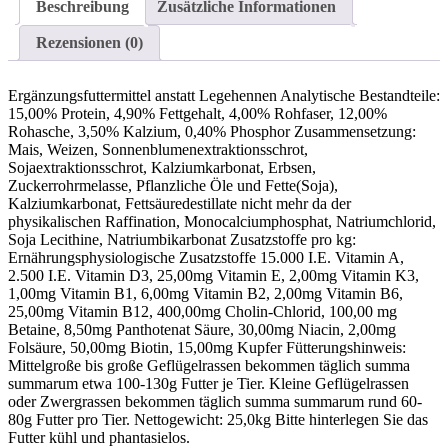
Beschreibung
Zusätzliche Informationen
Rezensionen (0)
Ergänzungsfuttermittel anstatt Legehennen Analytische Bestandteile:
15,00% Protein, 4,90% Fettgehalt, 4,00% Rohfaser, 12,00%
Rohasche, 3,50% Kalzium, 0,40% Phosphor Zusammensetzung:
Mais, Weizen, Sonnenblumenextraktionsschrot,
Sojaextraktionsschrot, Kalziumkarbonat, Erbsen,
Zuckerrohrmelasse, Pflanzliche Öle und Fette(Soja),
Kalziumkarbonat, Fettsäuredestillate nicht mehr da der
physikalischen Raffination, Monocalciumphosphat, Natriumchlorid,
Soja Lecithine, Natriumbikarbonat Zusatzstoffe pro kg:
Ernährungsphysiologische Zusatzstoffe 15.000 I.E. Vitamin A,
2.500 I.E. Vitamin D3, 25,00mg Vitamin E, 2,00mg Vitamin K3,
1,00mg Vitamin B1, 6,00mg Vitamin B2, 2,00mg Vitamin B6,
25,00mg Vitamin B12, 400,00mg Cholin-Chlorid, 100,00 mg
Betaine, 8,50mg Panthotenat Säure, 30,00mg Niacin, 2,00mg
Folsäure, 50,00mg Biotin, 15,00mg Kupfer Fütterungshinweis:
Mittelgroße bis große Geflügelrassen bekommen täglich summa
summarum etwa 100-130g Futter je Tier. Kleine Geflügelrassen
oder Zwergrassen bekommen täglich summa summarum rund 60-
80g Futter pro Tier. Nettogewicht: 25,0kg Bitte hinterlegen Sie das
Futter kühl und phantasielos.