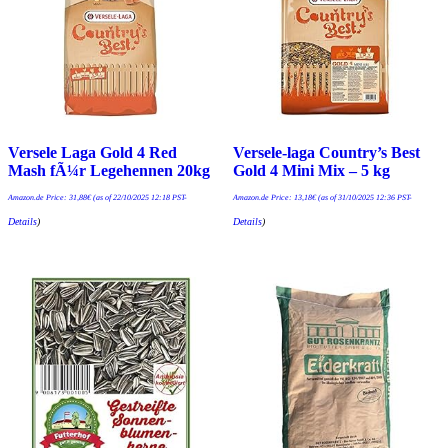
Versele Laga Gold 4 Red
Versele-laga Country’s Best
Mash fÃ¼r Legehennen 20kg
Gold 4 Mini Mix – 5 kg
Amazon.de Price:
31,88
€
(as of 22/10/2025 12:18 PST-
Amazon.de Price:
13,18
€
(as of 31/10/2025 12:36 PST-
Details
)
Details
)