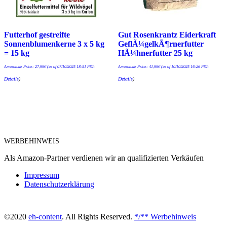
Futterhof gestreifte
Gut Rosenkrantz Eiderkraft
Sonnenblumenkerne 3 x 5 kg
GeflÃ¼gelkÃ¶rnerfutter
= 15 kg
HÃ¼hnerfutter 25 kg
Amazon.de Price:
27,99
€
(as of 07/10/2025 18:51 PST-
Amazon.de Price:
41,99
€
(as of 10/10/2025 16:26 PST-
Details
)
Details
)
WERBEHINWEIS
Als Amazon-Partner verdienen wir an qualifizierten Verkäufen
Impressum
Datenschutzerklärung
©2020
eh-content
. All Rights Reserved.
*/** Werbehinweis