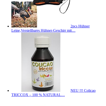
2pcs Hühner
Leine,Verstellbares Hühner-Geschirr mit…
NEU !!! Colicao
TRICCOX – 100 % NATURAL…