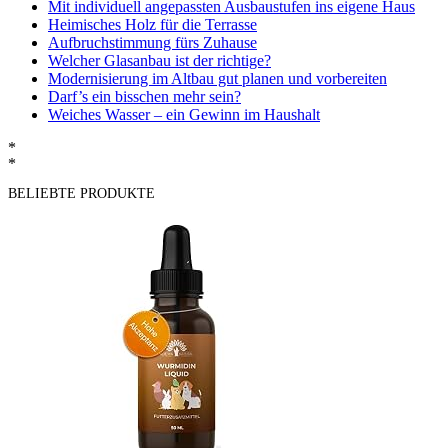
Mit individuell angepassten Ausbaustufen ins eigene Haus
Heimisches Holz für die Terrasse
Aufbruchstimmung fürs Zuhause
Welcher Glasanbau ist der richtige?
Modernisierung im Altbau gut planen und vorbereiten
Darf’s ein bisschen mehr sein?
Weiches Wasser – ein Gewinn im Haushalt
*
*
BELIEBTE PRODUKTE