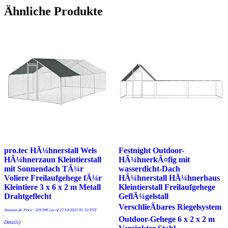
Ähnliche Produkte
pro.tec HÃ¼hnerstall Wels
Festnight Outdoor-
HÃ¼hnerzaun Kleintierstall
HÃ¼hnerkÃ¤fig mit
mit Sonnendach TÃ¼r
wasserdicht-Dach
Voliere Freilaufgehege fÃ¼r
HÃ¼hnerstall HÃ¼hnerhaus
Kleintiere 3 x 6 x 2 m Metall
Kleintierstall Freilaufgehege
Drahtgeflecht
GeflÃ¼gelstall
VerschlieÃbares Riegelsystem
Amazon.de Price:
329,99
€
(as of 27/10/2025 05:32 PST-
Outdoor-Gehege 6 x 2 x 2 m
Details
)