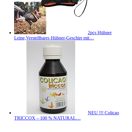
2pcs Hühner
Leine,Verstellbares Hühner-Geschirr mit…
NEU !!! Colicao
TRICCOX – 100 % NATURAL…