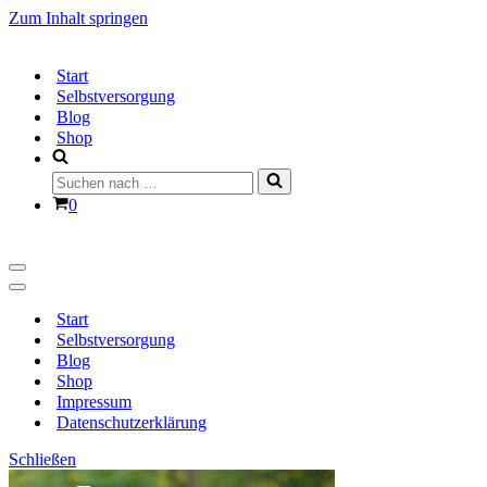
Zum Inhalt springen
Start
Selbstversorgung
Blog
Shop
Suchen
nach …
Warenkorb
0
Navigationsmenü
Navigationsmenü
Start
Selbstversorgung
Blog
Shop
Impressum
Datenschutzerklärung
Schließen