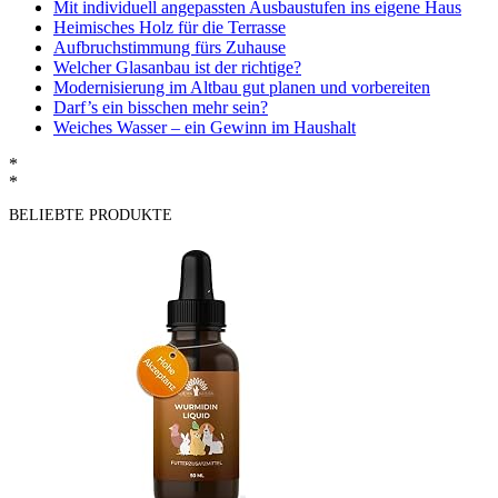
Mit individuell angepassten Ausbaustufen ins eigene Haus
Heimisches Holz für die Terrasse
Aufbruchstimmung fürs Zuhause
Welcher Glasanbau ist der richtige?
Modernisierung im Altbau gut planen und vorbereiten
Darf’s ein bisschen mehr sein?
Weiches Wasser – ein Gewinn im Haushalt
*
*
BELIEBTE PRODUKTE