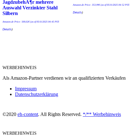
JagdzubehÃ¶r mehrere
Amazon.de Price:
353,99
€
(as of 05/11/2025 04:52 PST-
Auswahl Verzinkter Stahl
Details
)
Silbern
Amazon.de Price:
500,02
€
(as of 05/11/2025 04:45 PST-
Details
)
WERBEHINWEIS
Als Amazon-Partner verdienen wir an qualifizierten Verkäufen
Impressum
Datenschutzerklärung
©2020
eh-content
. All Rights Reserved.
*/** Werbehinweis
WERBEHINWEIS