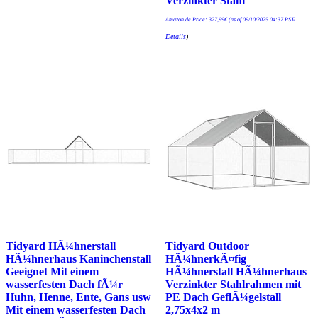
Verzinkter Stahl
Amazon.de Price:
327,99
€
(as of 09/10/2025 04:37 PST-
Details
)
Tidyard HÃ¼hnerstall
Tidyard Outdoor
HÃ¼hnerhaus Kaninchenstall
HÃ¼hnerkÃ¤fig
Geeignet Mit einem
HÃ¼hnerstall HÃ¼hnerhaus
wasserfesten Dach fÃ¼r
Verzinkter Stahlrahmen mit
Huhn, Henne, Ente, Gans usw
PE Dach GeflÃ¼gelstall
Mit einem wasserfesten Dach
2,75x4x2 m