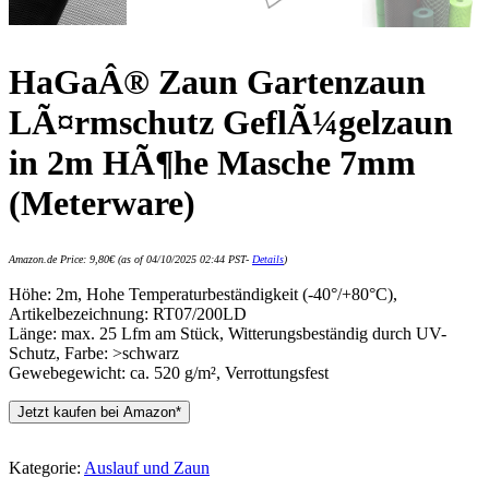
HaGaÂ® Zaun Gartenzaun
LÃ¤rmschutz GeflÃ¼gelzaun
in 2m HÃ¶he Masche 7mm
(Meterware)
Amazon.de Price:
9,80
€
(as of 04/10/2025 02:44 PST-
Details
)
Höhe: 2m, Hohe Temperaturbeständigkeit (-40°/+80°C),
Artikelbezeichnung: RT07/200LD
Länge: max. 25 Lfm am Stück, Witterungsbeständig durch UV-
Schutz, Farbe: >schwarz
Gewebegewicht: ca. 520 g/m², Verrottungsfest
Jetzt kaufen bei Amazon*
Kategorie:
Auslauf und Zaun