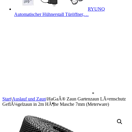
RYUNQ
Automatischer Hühnerstall Türöffner,…
*
Start
\
Auslauf und Zaun
\
HaGaÂ® Zaun Gartenzaun LÃ¤rmschutz
GeflÃ¼gelzaun in 2m HÃ¶he Masche 7mm (Meterware)